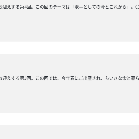
えする第4回。この回のテーマは「歌手としての今とこれから」。〇Xアカウントhttp
トにお迎えする第3回。この回では、今年春にご出産され、ちいさな命と暮