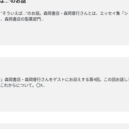
ば…"のお話
"そういえば…"のお話。森岡書店・森岡督行さんとは、エッセイ集『
森岡書店の製菓部門...
店」森岡書店・森岡督行さんをゲストにお迎えする第4回。この回お話し
れからについて。〇X...