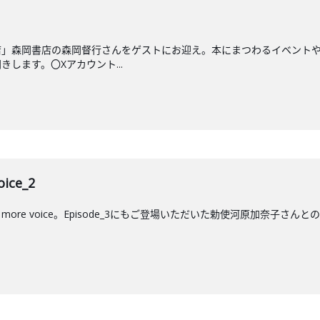
店」森岡書店の森岡督行さんをゲストにお迎え。本にまつわるイベント
します。〇Xアカウント...
ice_2
ore voice。Episode_3にもご登場いただいた勅使河原加奈子さ