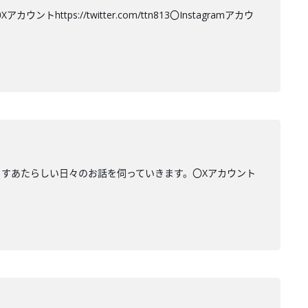
s://twitter.com/ttn813〇Instagramアカウ
らすあたらしい日々のお話を伺っていきます。〇Xアカウント