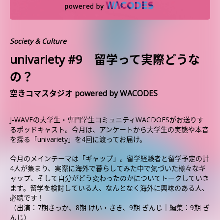
Society & Culture
univariety #9 留学って実際どうな
の？
空きコマスタジオ powered by WACODES
J-WAVEの大学生・専門学生コミュニティWACDOESがお送りす
るポッドキャスト。今月は、アンケートから大学生の実態や本音
を探る「univariety」を4回に渡ってお届け。
今月のメインテーマは「ギャップ」。留学経験者と留学予定の計
4人が集まり、実際に海外で暮らしてみた中で気づいた様々なギ
ャップ、そして自分がどう変わったのかについてトークしていき
ます。留学を検討している人、なんとなく海外に興味のある人、
必聴です！
（出演：7期さっか、8期 けい・さき、9期 ぎんじ│編集：9期 ぎ
んじ）