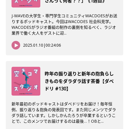
さんって何者？？」《1週目》
J-WAVEの大学生・専門学生コミュニティWACDOESがお送
りするポッドキャスト。今回はWACODES 社会科見学。
WACODESがラジオ番組の制作の裏側を知るべく、ラジオ
業界で働く大人をゲストに迎...
2025.01.10
|
00:24:06
昨年の振り返りと新年の抱負らし
きものをダラダラ話す茶番【ダべ
ドリ #130】
新年最初のポッドキャストはダべドリをお届け！毎年恒
例、振り返り＆抱負の発表回です。また同じメンツでダラ
ダラ話しています。しかしかんたろうが卒業するというこ
とで、このメンツでお届けするのは最後…！OBと...