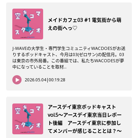
メイドカフェ03 #1 電気街から萌
えの街へっ♡
J-WAVEの大学生・専門学生コミュニティWACDOESがお送
りするポッドキャスト、今月は03(ゼロサン)の配信月。03
は東京の市外局番。この番組では、私たちWACODESが夢
中になっていることを取材...
2026.05.04
|
00:19:28
アースデイ東京ポッドキャスト
vol.5〜アースデイ東京当日レポー
ト後編 アースデイ東京に参加し
てメンバーが感じることとは？〜