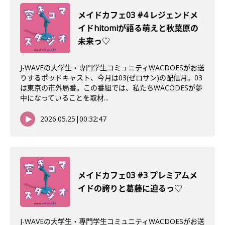
メイドカフェ03 #4 レジェンドメ
イドhitomiが語る萌えと秋葉原の
未来っ♡
J-WAVEの大学生・専門学生コミュニティWACDOESがお送
りするポッドキャスト、今月は03(ゼロサン)の配信月。03
は東京の市外局番。この番組では、私たちWACODESが夢
中になっていることを取材...
2026.05.25
|
00:32:47
メイドカフェ03 #3 プレミアムメ
イドの誇りと葛藤に迫るっ♡
J-WAVEの大学生・専門学生コミュニティWACDOESがお送