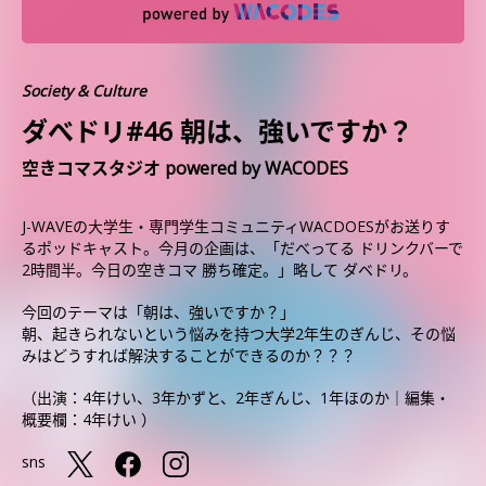
Society & Culture
ダべドリ#46 朝は、強いですか？
空きコマスタジオ powered by WACODES
J-WAVEの大学生・専門学生コミュニティWACDOESがお送りす
るポッドキャスト。今月の企画は、「だべってる ドリンクバーで
2時間半。今日の空きコマ 勝ち確定。」略して ダベドリ。
今回のテーマは「朝は、強いですか？」
朝、起きられないという悩みを持つ大学2年生のぎんじ、その悩
みはどうすれば解決することができるのか？？？
（出演：4年けい、3年かずと、2年ぎんじ、1年ほのか｜編集・
概要欄：4年けい ）
sns