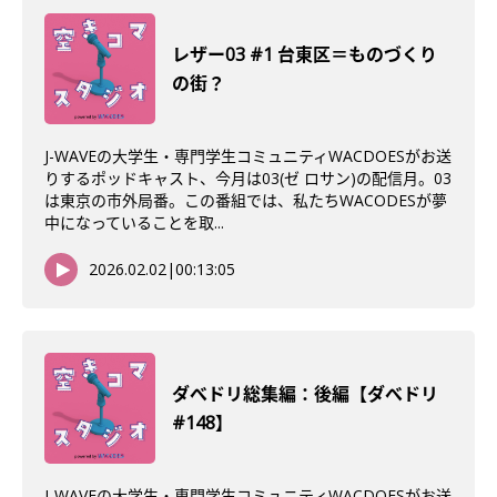
レザー03 #1 台東区＝ものづくり
の街？
J-WAVEの大学生・専門学生コミュニティWACDOESがお送
りするポッドキャスト、今月は03(ゼ ロサン)の配信月。03
は東京の市外局番。この番組では、私たちWACODESが夢
中になっていることを取...
2026.02.02
|
00:13:05
ダべドリ総集編：後編【ダべドリ
#148】
J-WAVEの大学生・専門学生コミュニティWACDOESがお送