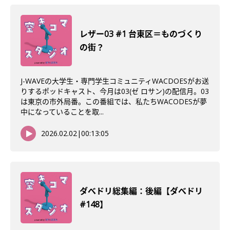
レザー03 #1 台東区＝ものづくり
の街？
J-WAVEの大学生・専門学生コミュニティWACDOESがお送
りするポッドキャスト、今月は03(ゼ ロサン)の配信月。03
は東京の市外局番。この番組では、私たちWACODESが夢
中になっていることを取...
2026.02.02
|
00:13:05
ダべドリ総集編：後編【ダべドリ
#148】