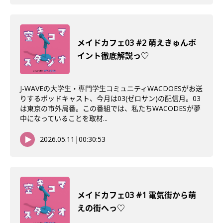
メイドカフェ03 #2 萌えきゅんポ
イント徹底解説っ♡
J-WAVEの大学生・専門学生コミュニティWACDOESがお送
りするポッドキャスト、今月は03(ゼロサン)の配信月。03
は東京の市外局番。この番組では、私たちWACODESが夢
中になっていることを取材...
2026.05.11
|
00:30:53
メイドカフェ03 #1 電気街から萌
えの街へっ♡