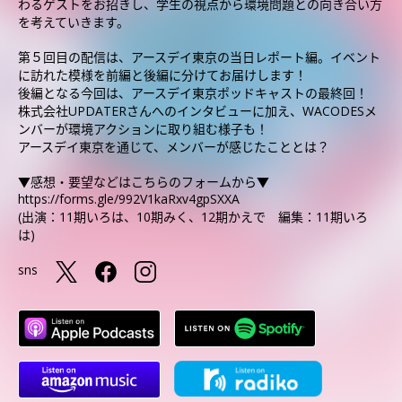
わるゲストをお招きし、学生の視点から環境問題との向き合い方
を考えていきます。
第５回目の配信は、アースデイ東京の当日レポート編。イベント
に訪れた模様を前編と後編に分けてお届けします！
後編となる今回は、アースデイ東京ポッドキャストの最終回！
株式会社UPDATERさんへのインタビューに加え、WACODESメ
ンバーが環境アクションに取り組む様子も！
アースデイ東京を通じて、メンバーが感じたこととは？
▼感想・要望などはこちらのフォームから▼
https://forms.gle/992V1kaRxv4gpSXXA
(出演：11期いろは、10期みく、12期かえで 編集：11期いろ
は)
sns