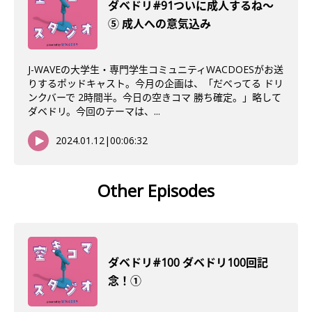
ダベドリ#91ついに成人するね〜
⑤ 成人への意気込み
J-WAVEの大学生・専門学生コミュニティWACDOESがお送
りするポッドキャスト。今月の企画は、「だべってる ドリ
ンクバーで 2時間半。今日の空きコマ 勝ち確定。」略して
ダベドリ。今回のテーマは、...
2024.01.12
|
00:06:32
Other Episodes
ダベドリ#100 ダベドリ100回記
念！①