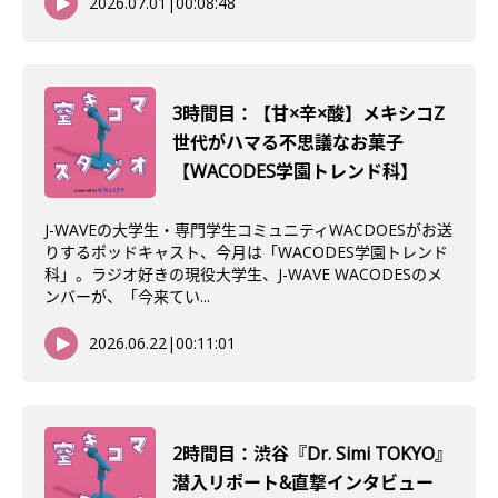
2026.07.01
|
00:08:48
3時間目：【甘×辛×酸】メキシコZ
世代がハマる不思議なお菓子
【WACODES学園トレンド科】
J-WAVEの大学生・専門学生コミュニティWACDOESがお送
りするポッドキャスト、今月は「WACODES学園トレンド
科」。ラジオ好きの現役大学生、J-WAVE WACODESのメ
ンバーが、「今来てい...
2026.06.22
|
00:11:01
2時間目：渋谷『Dr. Simi TOKYO』
潜入リポート&直撃インタビュー