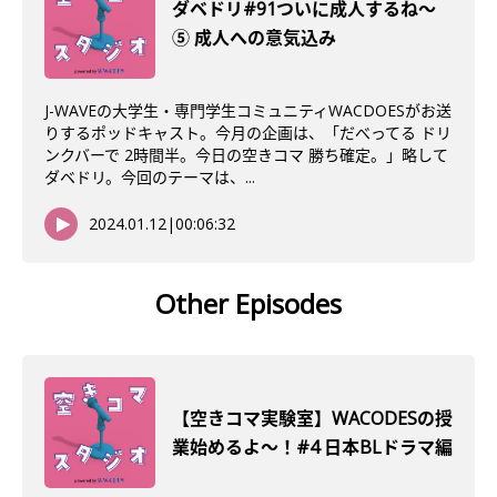
ダベドリ#91ついに成人するね〜
⑤ 成人への意気込み
J-WAVEの大学生・専門学生コミュニティWACDOESがお送
りするポッドキャスト。今月の企画は、「だべってる ドリ
ンクバーで 2時間半。今日の空きコマ 勝ち確定。」略して
ダベドリ。今回のテーマは、...
2024.01.12
|
00:06:32
Other Episodes
【空きコマ実験室】WACODESの授
業始めるよ～！#4 日本BLドラマ編