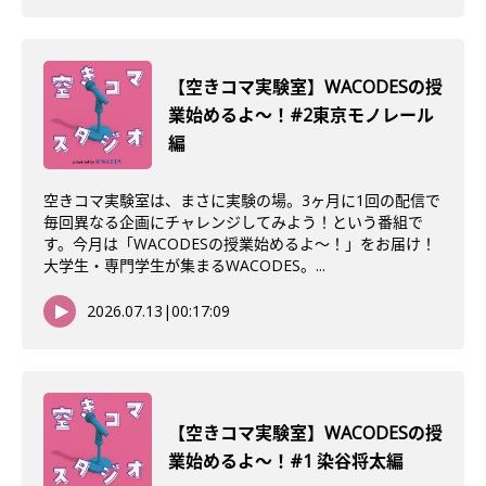
【空きコマ実験室】WACODESの授
業始めるよ〜！#2東京モノレール
編
空きコマ実験室は、まさに実験の場。3ヶ月に1回の配信で
毎回異なる企画にチャレンジしてみよう！という番組で
す。今月は「WACODESの授業始めるよ～！」をお届け！
大学生・専門学生が集まるWACODES。...
2026.07.13
|
00:17:09
【空きコマ実験室】WACODESの授
業始めるよ～！#1 染谷将太編