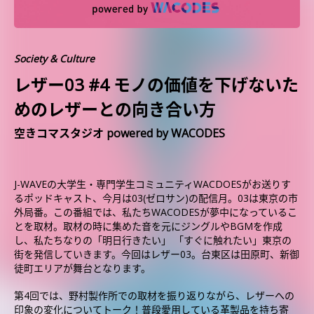
Society & Culture
レザー03 #4 モノの価値を下げないた
めのレザーとの向き合い方
空きコマスタジオ powered by WACODES
J-WAVEの大学生・専門学生コミュニティWACDOESがお送りす
るポッドキャスト、今月は03(ゼロサン)の配信月。03は東京の市
外局番。この番組では、私たちWACODESが夢中になっているこ
とを取材。取材の時に集めた音を元にジングルやBGMを作成
し、私たちなりの「明日行きたい」 「すぐに触れたい」東京の
街を発信していきます。今回はレザー03。台東区は田原町、新御
徒町エリアが舞台となります。
第4回では、野村製作所での取材を振り返りながら、レザーへの
印象の変化についてトーク！普段愛用している革製品を持ち寄