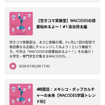
【空きコマ実験室】WACODESの授
業始めるよ～！#1 染谷将太編
空きコマ実験室は、まさに実験の場。3ヶ月に1回の配信で
毎回異なる企画にチャレンジしてみよう！という番組で
す。今月は「WACODESの授業始めるよ～！」をお届け！
大学生・専門学生が集まるWACODES。...
2026.07.06
|
00:17:42
4時間目：メキシコ・ポップカルチ
ャーの未来【WACODES学園トレン
ド科】