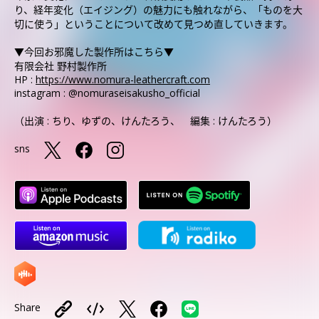
り、経年変化（エイジング）の魅力にも触れながら、「ものを大
切に使う」ということについて改めて見つめ直していきます。
▼今回お邪魔した製作所はこちら▼
有限会社 野村製作所
HP :
https://www.nomura-leathercraft.com
instagram : @nomuraseisakusho_official
（出演 : ちり、ゆずの、けんたろう、 編集 : けんたろう）
sns
Share