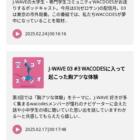
J-WAVEの大学生・専門学生コミュニティWACDOESがお送
りするポッドキャスト。今月は03(ゼロサン)の配信月。03
は東京の市外局番。この番組では、私たちWACODESが夢
中になっていることを取材...
2025.02.24
|
00:16:16
J-WAVE 03 #3 WACODESに入って
起こった胸アツな体験
第3回では「胸アツな体験」をテーマに、J-WAVE 好きが多
く集まるwacodesメンバーが憧れのナビゲーターに会えた
話や小中学生の頃に聴いていた思い出を話していますわか
る〜と共感してもらえたら嬉しい...
2025.02.17
|
00:17:48