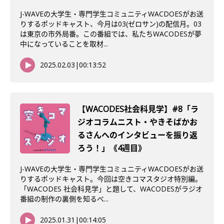
J-WAVEの大学生・専門学生コミュニティWACDOESがお送
りするポッドキャスト、今月は03(ゼロサン)の配信月。03
は東京の市外局番。この番組では、私たちWACODESが夢
中になっていることを取材...
2025.02.03
|
00:13:52
【WACODES社会科見学】#8「ラ
ジオコラムニスト・やきそばかお
るさんへのインタビューを振り返
ろう！」《4週目》
J-WAVEの大学生・専門学生コミュニティWACDOESがお送
りするポッドキャスト。今回は空きコマスタジオ特別編。
「WACODES 社会科見学」と題して、WACODESがラジオ
番組の制作の裏側を知るべ...
2025.01.31
|
00:14:05