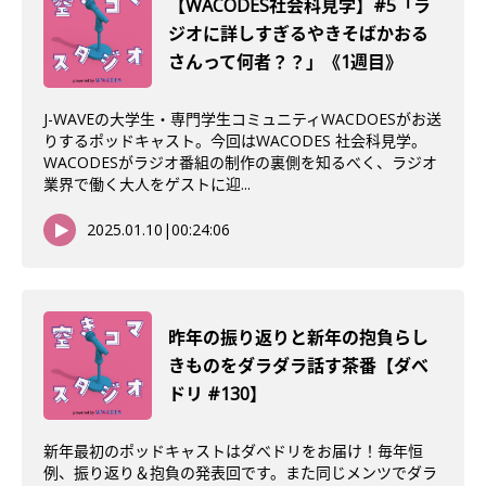
【WACODES社会科見学】#5「ラ
ジオに詳しすぎるやきそばかおる
さんって何者？？」《1週目》
J-WAVEの大学生・専門学生コミュニティWACDOESがお送
りするポッドキャスト。今回はWACODES 社会科見学。
WACODESがラジオ番組の制作の裏側を知るべく、ラジオ
業界で働く大人をゲストに迎...
2025.01.10
|
00:24:06
昨年の振り返りと新年の抱負らし
きものをダラダラ話す茶番【ダべ
ドリ #130】
新年最初のポッドキャストはダべドリをお届け！毎年恒
例、振り返り＆抱負の発表回です。また同じメンツでダラ