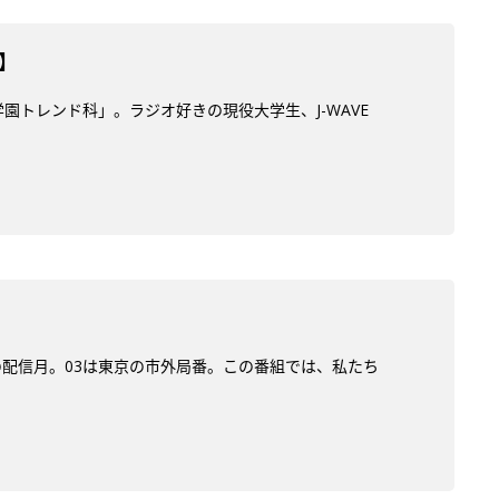
】
学園トレンド科」。ラジオ好きの現役大学生、J-WAVE
)の配信月。03は東京の市外局番。この番組では、私たち