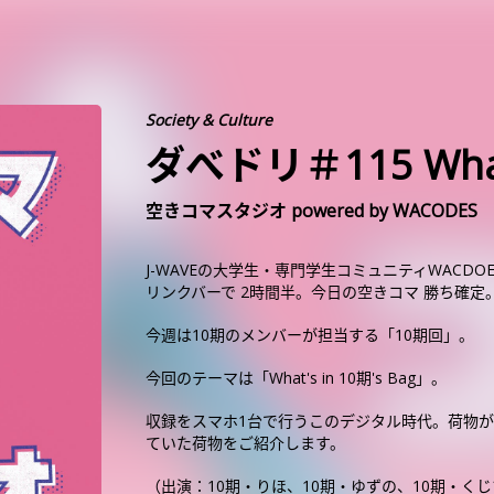
Society & Culture
ダべドリ＃115 What'
空きコマスタジオ powered by WACODES
J-WAVEの大学生・専門学生コミュニティWACD
リンクバーで 2時間半。今日の空きコマ 勝ち確定
今週は10期のメンバーが担当する「10期回」。
今回のテーマは「What's in 10期's Bag」。
収録をスマホ1台で行うこのデジタル時代。荷物が
ていた荷物をご紹介します。
（出演：10期・りほ、10期・ゆずの、10期・く