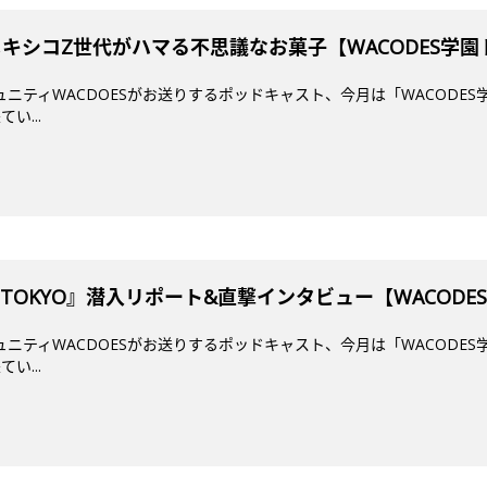
メキシコZ世代がハマる不思議なお菓子【WACODES学
ミュニティWACDOESがお送りするポッドキャスト、今月は「WACODES
い...
mi TOKYO』潜入リポート&直撃インタビュー【WACOD
ミュニティWACDOESがお送りするポッドキャスト、今月は「WACODES
い...