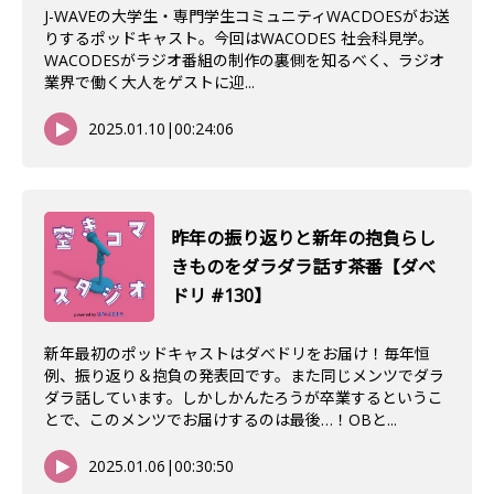
J-WAVEの大学生・専門学生コミュニティWACDOESがお送
りするポッドキャスト。今回はWACODES 社会科見学。
WACODESがラジオ番組の制作の裏側を知るべく、ラジオ
業界で働く大人をゲストに迎...
2025.01.10
|
00:24:06
昨年の振り返りと新年の抱負らし
きものをダラダラ話す茶番【ダべ
ドリ #130】
新年最初のポッドキャストはダべドリをお届け！毎年恒
例、振り返り＆抱負の発表回です。また同じメンツでダラ
ダラ話しています。しかしかんたろうが卒業するというこ
とで、このメンツでお届けするのは最後…！OBと...
2025.01.06
|
00:30:50