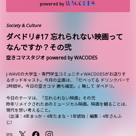
Society & Culture
ダべドリ#17 忘れられない映画って
なんですか？その弐
空きコマスタジオ powered by WACODES
J-WAVEの大学生・専門学生コミュニティWACDOESがお送りす
るポッドキャスト。今月の企画は、「だべってる ドリンクバーで
2時間半。今日の空きコマ 勝ち確定。」略して ダベドリ。
今日のテーマは、「忘れられない映画」その弐
昨年リメイクされたあのミュージカル映画。映画を観ることは、
現代を想い考えること。
（出演：4年まっか・4年たまな・1年琥珀｜編集：4年さんふ
じ）
sns