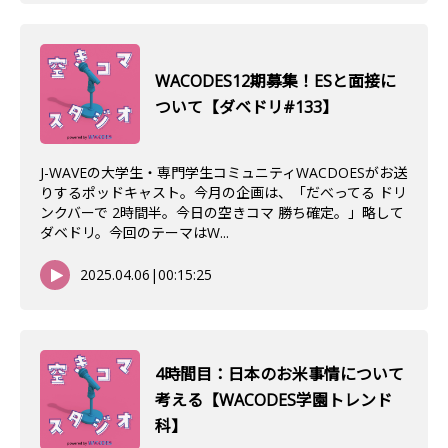
WACODES12期募集！ESと面接に
ついて【ダベドリ#133】
J-WAVEの大学生・専門学生コミュニティWACDOESがお送
りするポッドキャスト。今月の企画は、「だべってる ドリ
ンクバーで 2時間半。今日の空きコマ 勝ち確定。」略して
ダベドリ。今回のテーマはW...
2025.04.06
|
00:15:25
4時間目：日本のお米事情について
考える【WACODES学園トレンド
科】