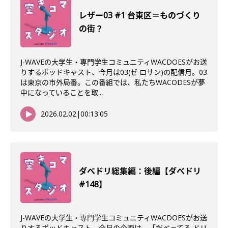
レザー03 #1 台東区＝ものづくり
の街？
J-WAVEの大学生・専門学生コミュニティWACDOESがお送
りするポッドキャスト、今月は03(ゼ ロサン)の配信月。03
は東京の市外局番。この番組では、私たちWACODESが夢
中になっていることを取...
2026.02.02
|
00:13:05
ダべドリ総集編：後編【ダべドリ
#148】
J-WAVEの大学生・専門学生コミュニティWACDOESがお送
りするポッドキャスト。今月の企画は、「だべってる ドリ