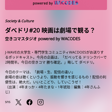
Society & Culture
ダべドリ#20 映画は劇場で観る？
空きコマスタジオ powered by WACODES
J-WAVEの大学生・専門学生コミュニティWACDOESがお送りす
るポッドキャスト。今月の企画は、「だべってる ドリンクバーで
2時間半。今日の空きコマ 勝ち確定。」略して ダベドリ。
今日のテーマは、「劇場・生、配信の違い」
劇場の音は聴くというより、振動を響きを感じるもの！配信の利
便性は、絶大だ。いいとこどり、していこうゼ！
（出演：4年まっか・4年たまな・1年琥珀｜編集：4年さんふ
じ）
sns