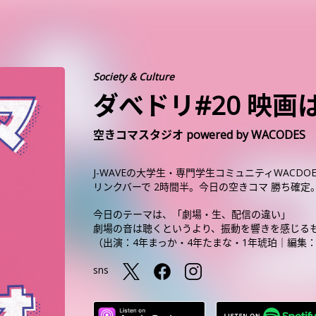
Society & Culture
ダべドリ#20 映
空きコマスタジオ powered by WACODES
J-WAVEの大学生・専門学生コミュニティWACD
リンクバーで 2時間半。今日の空きコマ 勝ち確定
今日のテーマは、「劇場・生、配信の違い」
劇場の音は聴くというより、振動を響きを感じる
（出演：4年まっか・4年たまな・1年琥珀｜編集
sns