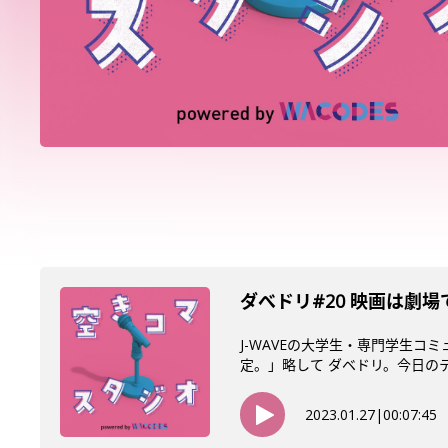
ダべドリ#20 映画は劇場
J-WAVEの大学生・専門学生コ
定。」略して ダベドリ。今日のテー
2023.01.27
|
00:07:45