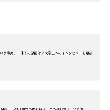
いという事実、一体その原因は？大学生へのインタビューを足掛
)の配信月。03は東京の市外局番。この番組では、私たち