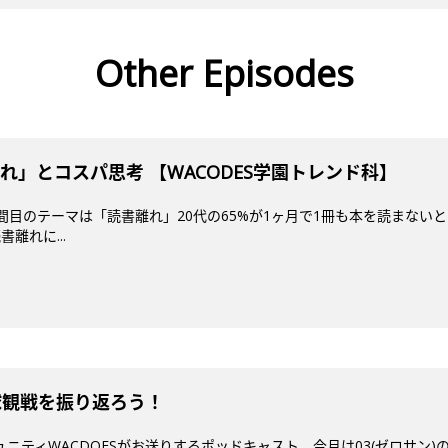
Other Episodes
れ」とコスパ思考 【WACODES学園トレンド科】
1時間目のテーマは「読書離れ」20代の65%が1ヶ月で1冊も本を読まな
離れに...
野球観戦を振り返ろう！
ミュニティWACDOESがお送りするポッドキャスト。今月は03(ゼロサン