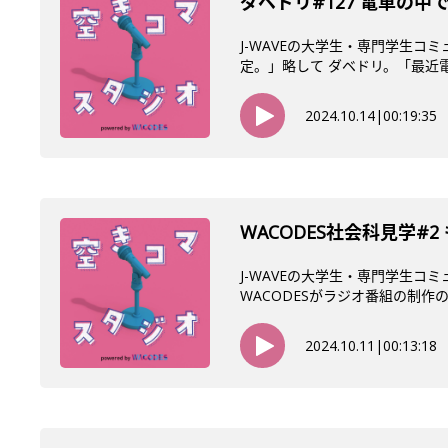
ダベドリ#127 電車の中
J-WAVEの大学生・専門学生コ
定。」略して ダベドリ。「最近電車
2024.10.14
|
00:19:35
WACODES社会科見学
J-WAVEの大学生・専門学生コ
WACODESがラジオ番組の制作の
2024.10.11
|
00:13:18