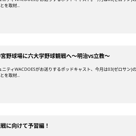
を取材...
治神宮野球場に六大学野球観戦へ〜明治vs立教〜
ミュニティWACDOESがお送りするポッドキャスト、今月は03(ゼロサン
を取材...
球観戦に向けて予習編！