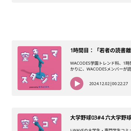
1時間目：「若者の読書離
WACODES学園トレンド科、
かりに、WACODESメンバーが読書
2024.12.02
|
00:22:27
大学野球03#4 六大学
J-WAVEの大学生・専門学生コ