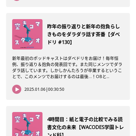
昨年の振り返りと新年の抱負らし
きものをダラダラ話す茶番【ダべ
ドリ #130】
新年最初のポッドキャストはダべドリをお届け！毎年恒
例、振り返り＆抱負の発表回です。また同じメンツでダラ
ダラ話しています。しかしかんたろうが卒業するというこ
とで、このメンツでお届けするのは最後…！OBと...
2025.01.06
|
00:30:50
4時間目：紙と電子の比較でみる読
書文化の未来【WACODES学園トレ
ンド科】