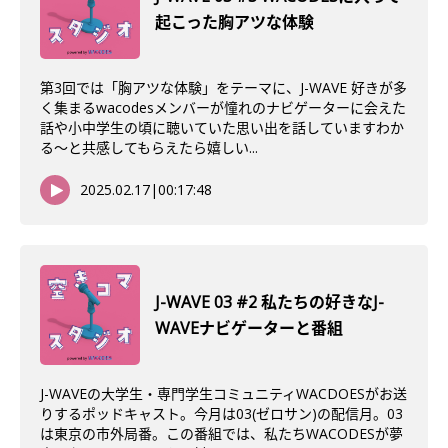
起こった胸アツな体験
第3回では「胸アツな体験」をテーマに、J-WAVE 好きが多
く集まるwacodesメンバーが憧れのナビゲーターに会えた
話や小中学生の頃に聴いていた思い出を話していますわか
る〜と共感してもらえたら嬉しい...
2025.02.17
|
00:17:48
J-WAVE 03 #2 私たちの好きなJ-
WAVEナビゲーターと番組
J-WAVEの大学生・専門学生コミュニティWACDOESがお送
りするポッドキャスト。今月は03(ゼロサン)の配信月。03
は東京の市外局番。この番組では、私たちWACODESが夢