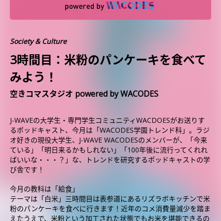
Society & Culture
3時間目：米粉のパンケーキを食べて
みよう！
空きコマスタジオ powered by WACODES
J-WAVEの大学生・専門学生コミュニティWACDOESがお送りす
るポッドキャスト、今月は「WACODES学園トレンド科」。ラジ
オ好きの現役大学生、J-WAVE WACODESのメンバーが、「今来
ている」「明日来るかもしれない」「100年後に流行ってくれれ
ばいいな・・・？」な、トレンドを研究するポッドキャストの学
び舎です！
今月の教科は「給食」
テーマは「白米」三時間目は表参道にあるリズラボキッチンで米
粉のパンケーキを食べに行きます！近年のコメ消費量減少を踏ま
えたうえで、米粉という加工された状態でもお米を堪能できるの