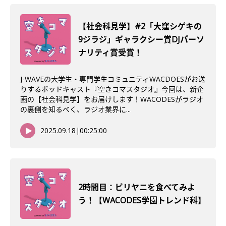
【社会科見学】#2「大窪シゲキの
9ジラジ」ギャラクシー賞DJパーソ
ナリティ賞受賞！
J-WAVEの大学生・専門学生コミュニティWACDOESがお送
りするポッドキャスト『空きコマスタジオ』今回は、新企
画の【社会科見学】をお届けします！WACODESがラジオ
の裏側を知るべく、ラジオ業界に...
2025.09.18
|
00:25:00
2時間目：ビリヤニを食べてみよ
う！【WACODES学園トレンド科】