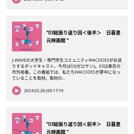
"03総振り返り回＜後半＞ 日暮里
元映画館 "
J-WAVEの大学生・専門学生コミュニティWACDOESがお送
りするポッドキャスト、今月は03(ゼロサン)。03は東京の
市外局番。この番組では、私たちWACODESが夢中になっ
ていることを取材。取材の...
2024.02.26
|
00:17:19
"03総振り返り回＜前半＞ 日暮里
元映画館 "