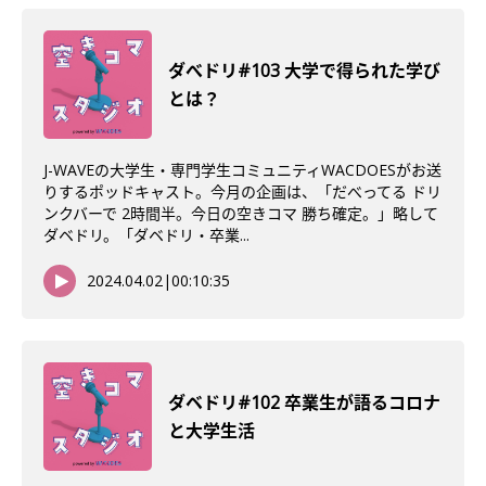
ダべドリ#103 大学で得られた学び
とは？
J-WAVEの大学生・専門学生コミュニティWACDOESがお送
りするポッドキャスト。今月の企画は、「だべってる ドリ
ンクバーで 2時間半。今日の空きコマ 勝ち確定。」略して
ダベドリ。「ダベドリ・卒業...
2024.04.02
|
00:10:35
ダベドリ#102 卒業生が語るコロナ
と大学生活