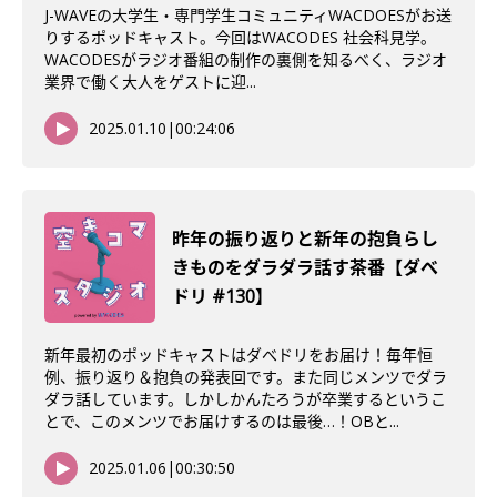
J-WAVEの大学生・専門学生コミュニティWACDOESがお送
りするポッドキャスト。今回はWACODES 社会科見学。
WACODESがラジオ番組の制作の裏側を知るべく、ラジオ
業界で働く大人をゲストに迎...
2025.01.10
|
00:24:06
昨年の振り返りと新年の抱負らし
きものをダラダラ話す茶番【ダべ
ドリ #130】
新年最初のポッドキャストはダべドリをお届け！毎年恒
例、振り返り＆抱負の発表回です。また同じメンツでダラ
ダラ話しています。しかしかんたろうが卒業するというこ
とで、このメンツでお届けするのは最後…！OBと...
2025.01.06
|
00:30:50