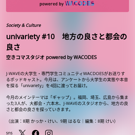
Society & Culture
univariety #10 地方の良さと都会の
良さ
空きコマスタジオ powered by WACODES
J-WAVEの大学生・専門学生コミュニティWACDOESがお送りす
るポッドキャスト。今月は、アンケートから大学生の実態や本音
を探る「univariety」を4回に渡ってお届け。
今月のメインテーマは「ギャップ」。福岡、埼玉、広島から集ま
った3人が、大都会・六本木、J-WAVEのスタジオから、地方の良
さと都会の良さを探っていきます。
（出演：8期 かっか・けい、9期 はるな│編集：8期 けい）
sns