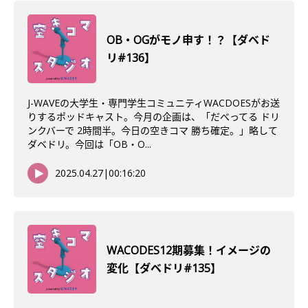
OB・OGがモノ申す！？【ダベド
リ#136】
J-WAVEの大学生・専門学生コミュニティWACDOESがお送
りするポッドキャスト。今月の企画は、「だべってる ドリ
ンクバーで 2時間半。今日の空きコマ 勝ち確定。」略して
ダベドリ。今回は「OB・O...
2025.04.27
|
00:16:20
WACODES12期募集！イメージの
変化【ダベドリ#135】