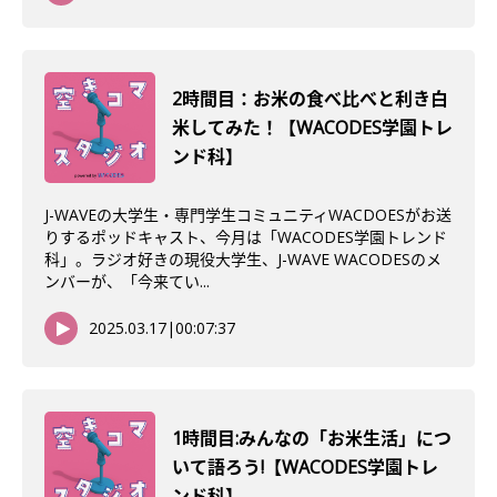
2時間目：お米の食べ比べと利き白
米してみた！【WACODES学園トレ
ンド科】
J-WAVEの大学生・専門学生コミュニティWACDOESがお送
りするポッドキャスト、今月は「WACODES学園トレンド
科」。ラジオ好きの現役大学生、J-WAVE WACODESのメ
ンバーが、「今来てい...
2025.03.17
|
00:07:37
1時間目:みんなの「お米生活」につ
いて語ろう!【WACODES学園トレ
ンド科】