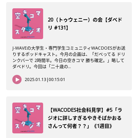
20（トゥウェニー）の会【ダべド
リ #131】
J-WAVEの大学生・専門学生コミュニティWACDOESがお送
りするポッドキャスト。今月の企画は、「だべってる ドリ
ンクバーで 2時間半。今日の空きコマ 勝ち確定。」略して
ダベドリ。今回は「二十歳の...
2025.01.13
|
00:15:01
【WACODES社会科見学】#5「ラ
ジオに詳しすぎるやきそばかおる
さんって何者？？」《1週目》