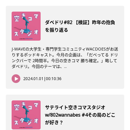
ダベドリ#82 【検証】昨年の抱負
を振り返る
J-WAVEの大学生・専門学生コミュニティWACDOESがお送
りするポッドキャスト。今月の企画は、「だべってる ドリ
ンクバーで 2時間半。今日の空きコマ 勝ち確定。」略して
ダベドリ。今回のテーマは、...
2024.01.01
|
00:10:36
サテライト空きコマスタジオ
w/802wannabes #4その局のどこ
が好き？