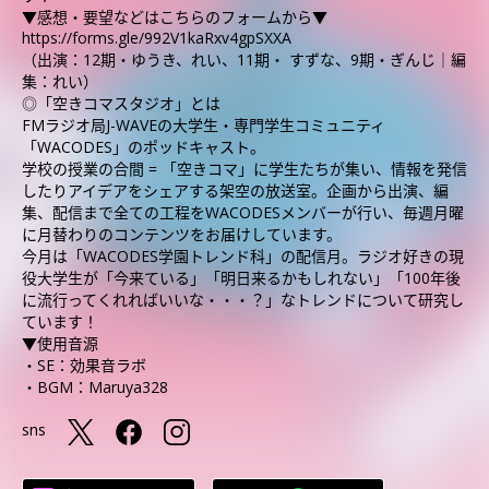
▼感想・要望などはこちらのフォームから▼
https://forms.gle/992V1kaRxv4gpSXXA
（出演：12期・ゆうき、れい、11期・ すずな、9期・ぎんじ｜編
集：れい）
◎「空きコマスタジオ」とは
FMラジオ局J-WAVEの大学生・専門学生コミュニティ
「WACODES」のポッドキャスト。
学校の授業の合間 = 「空きコマ」に学生たちが集い、情報を発信
したりアイデアをシェアする架空の放送室。企画から出演、編
集、配信まで全ての工程をWACODESメンバーが行い、毎週月曜
に月替わりのコンテンツをお届けしています。
今月は「WACODES学園トレンド科」の配信月。ラジオ好きの現
役大学生が「今来ている」「明日来るかもしれない」「100年後
に流行ってくれればいいな・・・？」なトレンドについて研究し
ています！
▼使用音源
・SE：効果音ラボ
・BGM：Maruya328
sns