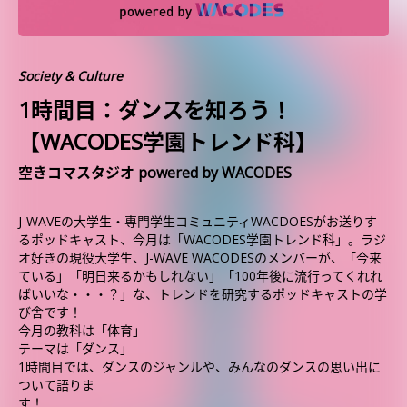
Society & Culture
1時間目：ダンスを知ろう！
【WACODES学園トレンド科】
空きコマスタジオ powered by WACODES
J-WAVEの大学生・専門学生コミュニティWACDOESがお送りす
るポッドキャスト、今月は「WACODES学園トレンド科」。ラジ
オ好きの現役大学生、J-WAVE WACODESのメンバーが、「今来
ている」「明日来るかもしれない」「100年後に流行ってくれれ
ばいいな・・・？」な、トレンドを研究するポッドキャストの学
び舎です！
今月の教科は「体育」
テーマは「ダンス」
1時間目では、ダンスのジャンルや、みんなのダンスの思い出に
ついて語りま