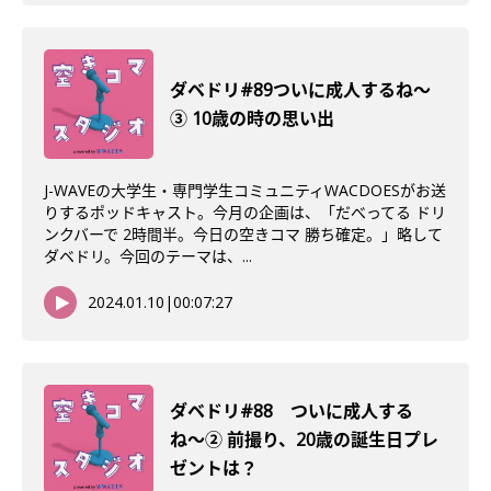
ダベドリ#89ついに成人するね〜
③ 10歳の時の思い出
J-WAVEの大学生・専門学生コミュニティWACDOESがお送
りするポッドキャスト。今月の企画は、「だべってる ドリ
ンクバーで 2時間半。今日の空きコマ 勝ち確定。」略して
ダベドリ。今回のテーマは、...
2024.01.10
|
00:07:27
ダベドリ#88 ついに成人する
ね〜② 前撮り、20歳の誕生日プレ
ゼントは？