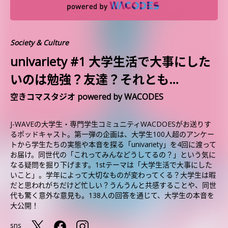
Society & Culture
univariety #1 大学生活で大事にした
いのは勉強？友達？それとも…
空きコマスタジオ powered by WACODES
J-WAVEの大学生・専門学生コミュニティWACDOESがお送りす
るポッドキャスト。第一弾の企画は、大学生100人超のアンケー
トから学生たちの実態や本音を探る「univariety」を4回に渡って
お届け。同世代の「これってみんなどうしてるの？」という気に
なる疑問を掘り下げます。1stテーマは「大学生活で大事にした
いこと」。学年によって大切なものが変わってくる？大学生は暇
だと思われがちだけど忙しい？うんうんと共感することや、同世
代も驚く意外な意見も。138人の回答を通じて、大学生の本音を
大公開！
sns