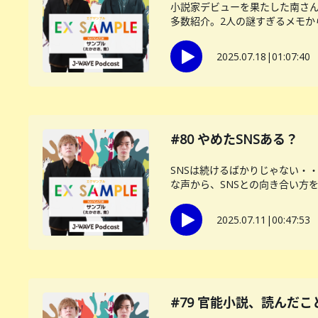
小説家デビューを果たした南さん
多数紹介。2人の謎すぎるメモから
2025.07.18
|
01:07:40
#80 やめたSNSある？
SNSは続けるばかりじゃない・
な声から、SNSとの向き合い方をサ
2025.07.11
|
00:47:53
#79 官能小説、読んだこ