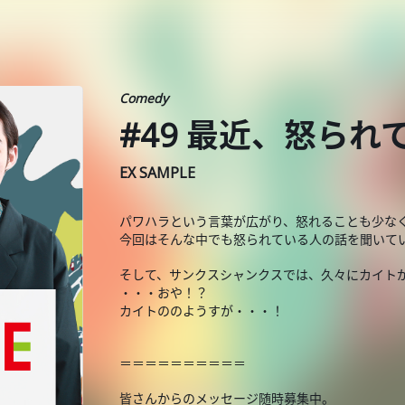
Comedy
#49 最近、怒られ
EX SAMPLE
パワハラという言葉が広がり、怒れることも少な
今回はそんな中でも怒られている人の話を聞いて
そして、サンクスシャンクスでは、久々にカイト
・・・おや！？
カイトののようすが・・・！
＝＝＝＝＝＝＝＝＝＝
皆さんからのメッセージ随時募集中。