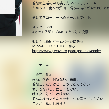
普段の生活の中で感じたマイノリティーや
たかさき、南への質問、悩み相談などふつおたも
そして各コーナーへのメールも受付中。
メッセージは
Xで #エグザンプル813 をつけて投稿
もしくは番組ホームページにある
MESSAGE TO STUDIO から！
https://www.j-wave.co.jp/original/exsample/
コーナーは・・・
『痰壺川柳』
愚痴、悩み、何気ない出来事、
普段言いたいけど、言うほどでもない
オチもないし、面白くもない、
吐きたいけど、吐けない、
そんな痰のようなメッセージを送ってください！
二人が川柳にします！