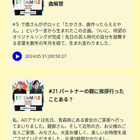
曲解禁
#５ で南さんがポロッと「たかさき、曲作ったらええや
ん。」という一言から生まれたこの企画。ついに、待望の
オリジナルソングが完成！先日の芸人時代の自分を鼓舞す
る言葉を数年の年月を経て、生まれ変わりました...
2024.05.31
|
00:50:27
#21 パートナーの親に挨拶行った
ことある？
私、ADアライは先日、青森県にある彼女のご実家へ行っ
てまいりました。親御さん、そして近所の方、お父様のご
友人ご家族、みなさん、大変お優しく、楽しいお時間を過
ごさせていただきました。片道5時間かかりまし...