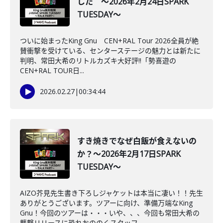
した ～2026年2月24日SPARK
TUESDAY～
ついに始まったKing Gnu CEN+RAL Tour 2026全員が絶
賛衝撃を受けている、センターステージの魅力とは新たに
判明、常田大希のリトルカズキ大好評!!「勢喜遊の
CEN+RAL TOUR日...
2026.02.27
|
00:34:44
すき焼きでなぜ白飯が食えないの
か？～2026年2月17日SPARK
TUESDAY～
AIZO芥見先生書き下ろしジャケットは本当に凄い！！先生
ありがとうございます。ツアーに向け、準備万端なKing
Gnu！今回のツアーは・・・いや、、、今回も常田大希の
襲撃リリースに恐れおののくスタッフ...