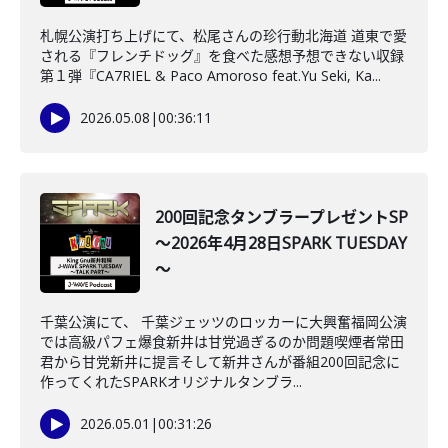
札幌公演打ち上げにて、松尾さんの珍行動北海道 道東で愛
される『フレンチドッグ』を食べた感想予想できない収録
第１弾『CA7RIEL & Paco Amoroso feat.Yu Seki, Ka...
2026.05.08
|
00:36:11
200回記念タンブラープレゼントSP
～2026年4月28日SPARK TUESDAY
～
千葉公演にて、 千葉ジェッツのロッカーに大興奮福岡公演
では高級パフェ爆食新井は甘党過ぎるのか問題喫煙者常田
君から甘党新井に提言そして新井さんが番組200回記念に
作ってくれたSPARKオリジナルタンブラ...
2026.05.01
|
00:31:26