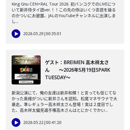
King Gnu CEN+RAL Tour 2026. 初バンコクでのLIVEにつ
いて新井侍タイ語ver.！！この先の侍はいくつ言語を操る
のかついにお披露、JALのYouTubeチャンネルに出演しま
し...
2026.05.29
|
00:35:01
ゲスト：BREIMEN 高木祥太さ
ん ～2026年5月19日SPARK
TUESDAY～
新潟公演にて、俺の友達は新井和輝！と言っても信じてな
かった奥様がついに新井さんを認知。松尾マネサウナで大
暴走。準レギュラー高木祥太さん登場！実は２度目でし
た、高木祥太偏見選手権高木さんはとにかくでかい...
2026.05.22
|
00:41:20