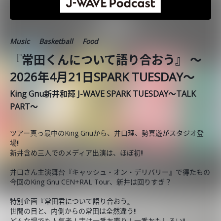
Music
Basketball
Food
『常田くんについて語り合おう』 ～
2026年4月21日SPARK TUESDAY～
King Gnu新井和輝 J-WAVE SPARK TUESDAY～TALK
PART～
ツアー真っ最中のKing Gnuから、井口理、勢喜遊がスタジオ登
場!!
新井含め三人でのメディア出演は、ほぼ初‼
井口さん主演舞台『キャッシュ・オン・デリバリー』で得たもの
今回のKing Gnu CEN+RAL Tour、新井は回りすぎ？
特別企画『常田君について語り合おう』
世間の目と、内側からの常田は全然違う‼
どんな場でも人気者！実は一番お喋り！一番おもしろい‼