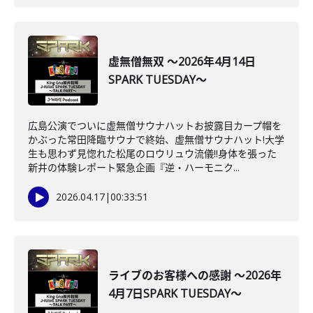
虚無僧無双 ～2026年4月14日
SPARK TUESDAY～
広島公演でついに虚無僧サウナハットお披露目カープ帽を
かぶった常田降臨サウナで終始、虚無僧サウナハット!大学
生も思わず見惚れた松尾のロウリュウ流儀‼身体を張った
新井の体験レポート緊急企画『逆・ハーモニク...
2026.04.17
|
00:33:51
ライブのお客様への感謝 ～2026年
4月7日SPARK TUESDAY～