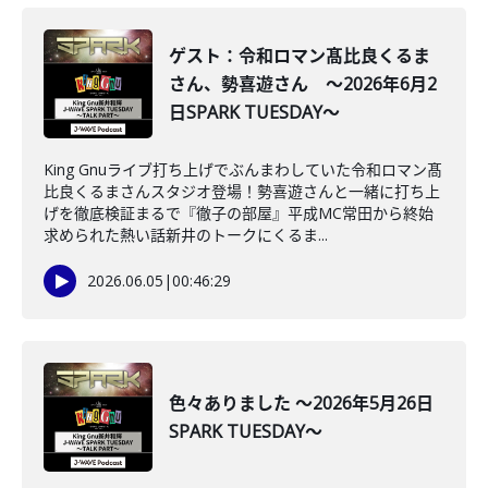
ゲスト：令和ロマン髙比良くるま
さん、勢喜遊さん ～2026年6月2
日SPARK TUESDAY～
King Gnuライブ打ち上げでぶんまわしていた令和ロマン髙
比良くるまさんスタジオ登場！勢喜遊さんと一緒に打ち上
げを徹底検証まるで『徹子の部屋』平成MC常田から終始
求められた熱い話新井のトークにくるま...
2026.06.05
|
00:46:29
色々ありました ～2026年5月26日
SPARK TUESDAY～