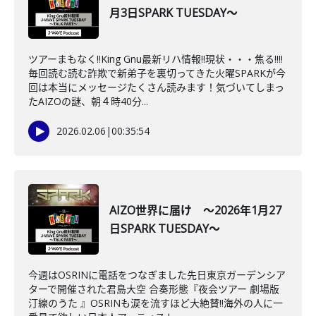
月3日SPARK TUESDAY～
ツアーまもなく‼King Gnu最新リハ情報‼現状・・・焦る‼‼
毎回読む読む詐欺で新弟子を裏切ってきた火曜SPARKが今
回は本当にメッセージたくさん読みます！気づいてしまっ
たAIZOの謎、朝４時40分...
2026.02.06
|
00:35:54
AIZO世界に届け ～2026年1月27
日SPARK TUESDAY～
今週はOSRINに電話をつなぎました先日東京ガーデンシア
ターで開催された君島大空 合奏形態『夜会ツアー 劇場版
汀線のうた 』OSRINも涙を流すほど大絶賛‼海外の人に一