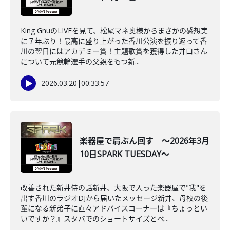
King GnuのLIVEを見て、松尾マネ奥様からまさかの感想実
に７年ぶり！最高に盛り上がった香川公演を振り返って香
川の翌日にはアカデミー賞！主題歌賞を獲得した井口さん
について元競輪選手の父親をもつ新...
2026.03.20
|
00:33:57
楽器屋で肩ぶん回す ～2026年3月
10日SPARK TUESDAY～
改善された新井侍の話新井、大阪で入った楽器屋で"我"を
出す香川のラジオDJから届いたメッセージ新井、母校の後
輩になる新弟子に直々アドバイスコーナーは『ちょっとい
いですか？』スタバでのショートサイズとベ...