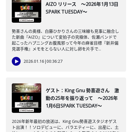
AIZO リリース ～2026年1月13日
SPARK TUESDAY～
勢喜さんの奥様、白藤ひかりさんの三味線も見事に融合し
た新曲『AIZO』について変拍子の究極体、佐瀬バンドで
起こったハプニングお腹風邪って今年の麻雀目標『新井偏
見選手権』メモをとらない人に対し卵を片手で...
2026.01.16
|
00:36:27
ゲスト：King Gnu 勢喜遊さん 激
動の25年を振り返って ～2026年
1月6日SPARK TUESDAY～
2026年新年最初の放送は、King Gnu勢喜遊スタジオゲス
ト出演！！ソロデビューに、バラエティーに、出産に、土