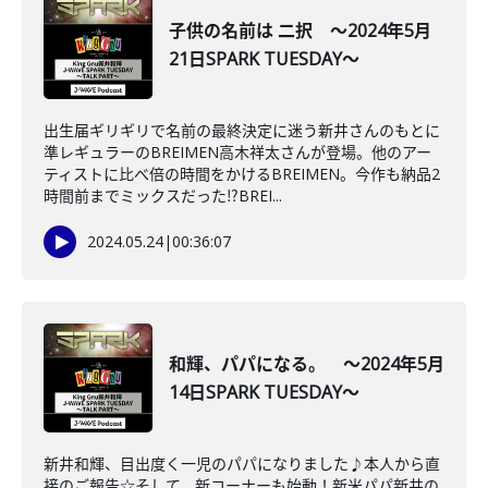
子供の名前は 二択 ～2024年5月
21日SPARK TUESDAY～
出生届ギリギリで名前の最終決定に迷う新井さんのもとに
準レギュラーのBREIMEN高木祥太さんが登場。他のアー
ティストに比べ倍の時間をかけるBREIMEN。今作も納品2
時間前までミックスだった⁉BREI...
2024.05.24
|
00:36:07
和輝、パパになる。 ～2024年5月
14日SPARK TUESDAY～
新井和輝、目出度く一児のパパになりました♪本人から直
接のご報告☆そして、新コーナーも始動！新米パパ新井の