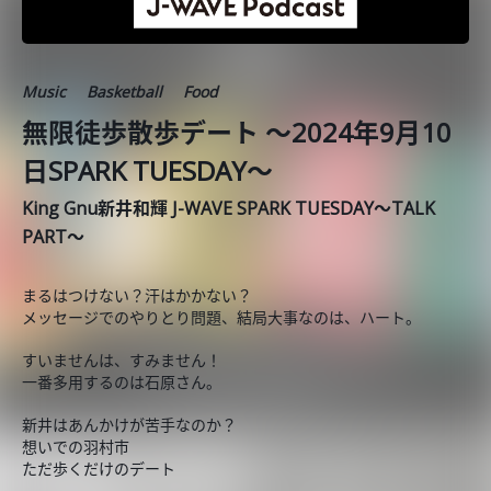
Music
Basketball
Food
無限徒歩散歩デート ～2024年9月10
日SPARK TUESDAY～
King Gnu新井和輝 J-WAVE SPARK TUESDAY～TALK
PART～
まるはつけない？汗はかかない？
メッセージでのやりとり問題、結局大事なのは、ハート。
すいませんは、すみません！
一番多用するのは石原さん。
新井はあんかけが苦手なのか？
想いでの羽村市
ただ歩くだけのデート