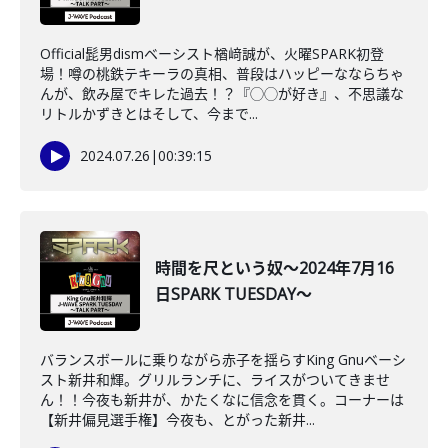
Official髭男dismベーシスト楢﨑誠が、火曜SPARK初登
場！噂の桃鉄テキーラの真相、普段はハッピーなならちゃ
んが、飲み屋でキレた過去！？『◯◯が好き』、不思議な
リトルかずきとはそして、今まで...
2024.07.26
|
00:39:15
時間を尺という奴～2024年7月16
日SPARK TUESDAY～
バランスボールに乗りながら赤子を揺らすKing Gnuベーシ
スト新井和輝。グリルランチに、ライスがついてきませ
ん！！今夜も新井が、かたくなに信念を貫く。コーナーは
【新井偏見選手権】今夜も、とがった新井...