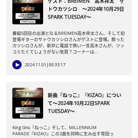
ゲスト：BREIMEN 高木祥太 サ
トウカツシロ ～2024年10月29日
SPARK TUESDAY～
番組5回目の出演となるBREIMEN高木祥太さん、そして初
登場ギターのサトウカツシロさんがゲストに登場。酔った
カツシロさんが、新井に電話で熱い一言高木さんが、ツッ
コミたくてしょうがない気質？コーナーは...
2024.11.01
|
00:33:17
新曲『ねっこ』『KIZAO』につい
て～2024年10月22日SPARK
TUESDAY～
King Gnu『ねっこ』そして、MILLENNIUM
PARADE『KIZAO』この2曲を同時に生み出す常田っ