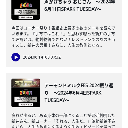
声かけちゃう おじさん ～2024年
6月11日SPARK TUESDAY～
今回はコーナー祭り！番組史上最多の数のメールを読んで
いきます。『子育てはこれ！』と思わず唸った新井の子育
て理論とは。絶対納得できない！レストランでのあのチョ
イスに、新井大興奮！さらに、人生の教訓となる...
2024.06.14
|
00:37:32
アーモンドミルクFES 2024振り返
り ～2024年6月4日SPARK
TUESDAY～
疲れが出ると、ある身体の一部にくることが最近判明した
新井さん。新コーナー「それも、人生だ。」始動新弟子さ
んから、人生の教訓になるような失敗エピソードを送って