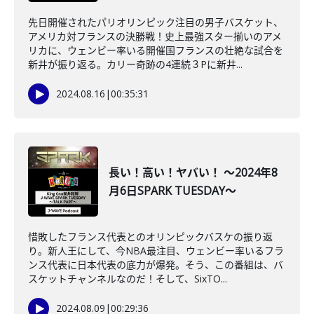
先日開催されたパリオリンピック注目の男子バスケット、
アメリカ対フランスの決勝戦！史上最強スター揃いのアメ
リカに、ウェンビー率いる開催国フランスの壮絶な試合を
新井が振り返る。カリー奇跡の4連続３Pに新井...
2024.08.16
|
00:35:31
長い！高い！ヤバい！ ～2024年8
月6日SPARK TUESDAY～
惜敗したフランス代表とのオリンピックバスケの振り返
り。新人王にして、今NBA最注目、ウェンビー率いるフラ
ンス代表に日本代表の底力が爆発。そう、この番組は、バ
スケットチャンネルなのだ！そして、SixTO...
2024.08.09
|
00:29:36