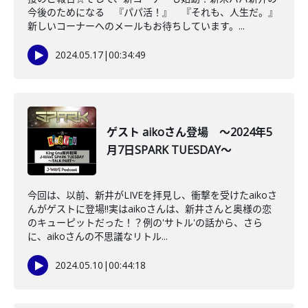
今後のためになる 『パパ活！』 『それも、人生だ。』
新しいコーナーへのメールもお待ちしています。...
2024.05.17
|
00:34:49
ゲスト aikoさん登場 ～2024年5
月7日SPARK TUESDAY～
今回は、以前、新井がLIVEを拝見し、衝撃を受けたaikoさ
んがゲストに登場‼実はaikoさんは、新井さんと奥様の恋
のキューピットだった！？例の'サトル'の話から、さら
に、aikoさんの不思議なリトル...
2024.05.10
|
00:44:18