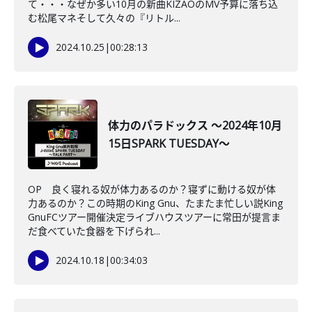
て・・・なぜか多い10月の新曲KIZAOのMV予算に落ち込
む松尾マネそして久々の『リトル...
2024.10.25
|
00:28:13
体力のパラドックス ～2024年10月
15日SPARK TUESDAY～
OP 良く寝れる奴が体力あるのか？寝ずに動ける奴が体
力あるのか？この時期のKing Gnu、たまたま忙しい説King
GnuFCツアー開催決定ライブハウスツアーに常田が提言ま
だ食べていた食器を下げられ...
2024.10.18
|
00:34:03