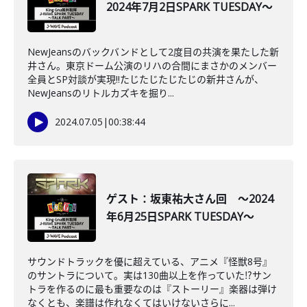
2024年7月2日SPARK TUESDAY～
NewJeansのバックバンドとして2度目の共演を果たした新
井さん。東京ドーム公演のリハの合間にまさかのメンバー
全員とSP対談が実現‼たじたじたじたじの新井さんが、
NewJeansのリトルカズキを掘り...
2024.07.05
|
00:38:44
ゲスト：坂東祐大さん回 ～2024
年6月25日SPARK TUESDAY～
サウンドトラックを優に超えている、アニメ『怪獣8号』
のサントラについて。実は130曲以上を作っていた⁉サン
トラを作るのに最も重要なのは『ストーリー』楽器は弾け
なくとも、楽譜は作れなくてはいけないさらに...