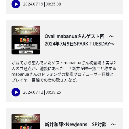
2024.07.19
|
00:35:38
Ovall mabanuaさんゲスト回 ～
2024年7月9日SPARK TUESDAY～
かねてから望んでいたゲストmabanuaさん初登場！実は2
人の共通点が、池袋にあった！？新井が唯一無二と称する
mabanuaさんのドラミングの秘密プロデューサー目線と
プレイヤー目線での音の聴き方など、...
2024.07.12
|
00:39:25
新井和輝×NewJeans SP対談 ～