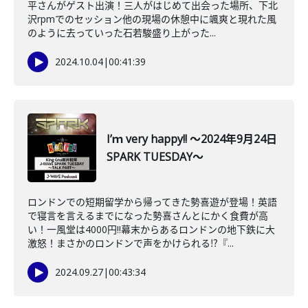
平さんがゲスト出演！三人がはじめて出会った場所、下北
沢rpmでのセッション他の現場の休憩中に颯爽と現れた風
のように去っていった石若駿盛り上がった...
2024.10.04
|
00:41:39
I’ｍ very happy!! ～2024年9月24日
SPARK TUESDAY～
ロンドンでの短期留学から帰ってきた勢喜遊が登場！英語
で寝言を言えるまでになった勢喜さんとにかく食費が高
い！一風堂は4000円‼幕末からあるロンドンの地下鉄に大
激怒！まさかのロンドンで声をかけられる⁉『...
2024.09.27
|
00:43:34