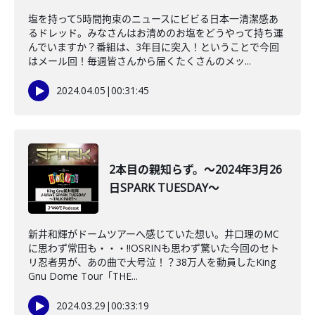
塩を持って5時間拘束のニュースにビビる日本一清潔感あ
るドレッド。みなさんはお清めのお塩をどうやって持ち運
んでいますか？番組は、3年目に突入！ということで今回
はメール回！毎週皆さんから届くたくさんのメッ...
2024.04.05
|
00:31:45
2本目の親知らず。～2024年3月26
日SPARK TUESDAY～
新井和輝がドームツアーへ感じていた想い。井口理のMC
に思わず常田も・・・‼OSRINも思わず驚いた今回のセト
リ忍者男が、あの曲で大号泣！？38万人を動員したKing
Gnu Dome Tour「THE...
2024.03.29
|
00:33:19