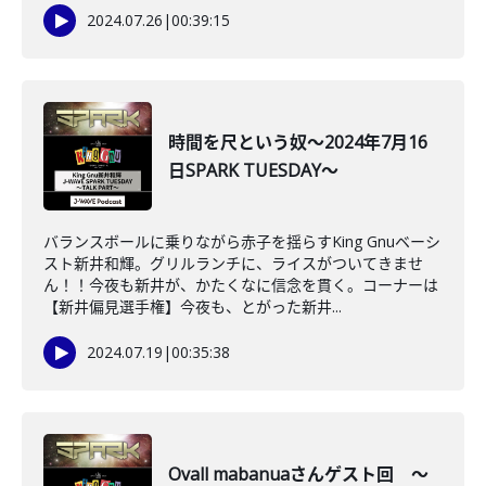
2024.07.26
|
00:39:15
時間を尺という奴～2024年7月16
日SPARK TUESDAY～
バランスボールに乗りながら赤子を揺らすKing Gnuベーシ
スト新井和輝。グリルランチに、ライスがついてきませ
ん！！今夜も新井が、かたくなに信念を貫く。コーナーは
【新井偏見選手権】今夜も、とがった新井...
2024.07.19
|
00:35:38
Ovall mabanuaさんゲスト回 ～