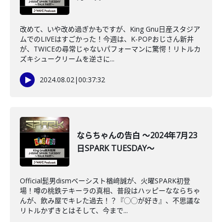
改めて、いや改め過ぎかもですが、King Gnu日産スタジア
ムでのLIVEはすごかった！今週は、K-POPおじさん新井
が、TWICEの尋常じゃないパフォーマンに驚愕！リトルカ
ズキシュークリームを逆さに...
2024.08.02
|
00:37:32
ならちゃんの告白 ～2024年7月23
日SPARK TUESDAY～
Official髭男dismベーシスト楢﨑誠が、火曜SPARK初登
場！噂の桃鉄テキーラの真相、普段はハッピーなならちゃ
んが、飲み屋でキレた過去！？『◯◯が好き』、不思議な
リトルかずきとはそして、今まで...