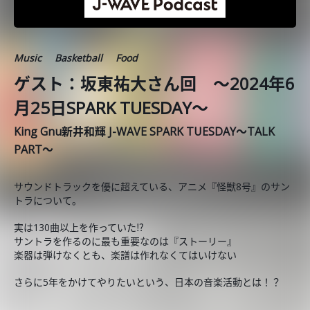
Music
Basketball
Food
ゲスト：坂東祐大さん回 ～2024年6
月25日SPARK TUESDAY～
King Gnu新井和輝 J-WAVE SPARK TUESDAY～TALK
PART～
サウンドトラックを優に超えている、アニメ『怪獣8号』のサン
トラについて。
実は130曲以上を作っていた⁉
サントラを作るのに最も重要なのは『ストーリー』
楽器は弾けなくとも、楽譜は作れなくてはいけない
さらに5年をかけてやりたいという、日本の音楽活動とは！？