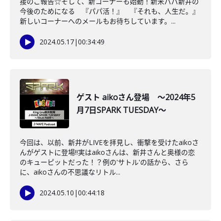
接のご報告☆そして、新コーナーも始動！新米パパ新井の
今後のためになる 『パパ活！』 『それも、人生だ。』
新しいコーナーへのメールもお待ちしています。...
2024.05.17
|
00:34:49
ゲスト aikoさん登場 ～2024年5
月7日SPARK TUESDAY～
今回は、以前、新井がLIVEを拝見し、衝撃を受けたaikoさ
んがゲストに登場‼実はaikoさんは、新井さんと奥様の恋
のキューピットだった！？例の'サトル'の話から、さら
に、aikoさんの不思議なリトル...
2024.05.10
|
00:44:18