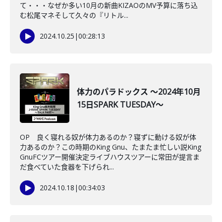
て・・・なぜか多い10月の新曲KIZAOのMV予算に落ち込
む松尾マネそして久々の『リトル...
2024.10.25
|
00:28:13
体力のパラドックス ～2024年10月
15日SPARK TUESDAY～
OP 良く寝れる奴が体力あるのか？寝ずに動ける奴が体
力あるのか？この時期のKing Gnu、たまたま忙しい説King
GnuFCツアー開催決定ライブハウスツアーに常田が提言ま
だ食べていた食器を下げられ...
2024.10.18
|
00:34:03