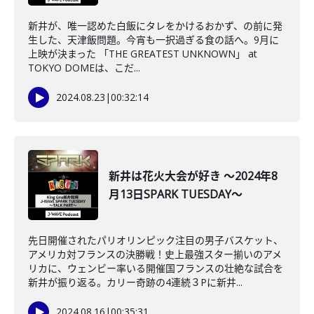
新井が、唯一認めた白飯にタレをかけるおかず、の前に発
生した、天津飯問題。今宵も一択過ぎる食の話へ。9月に
上映が決まった 「THE GREATEST UNKNOWN」 at
TOKYO DOMEは、こだ...
2024.08.23
|
00:32:14
新井は花火大会が好き ～2024年8
月13日SPARK TUESDAY～
先日開催されたパリオリンピック注目の男子バスケット、
アメリカ対フランスの決勝戦！史上最強スター揃いのアメ
リカに、ウェンビー率いる開催国フランスの壮絶な試合を
新井が振り返る。カリー奇跡の4連続３Pに新井...
2024.08.16
|
00:35:31