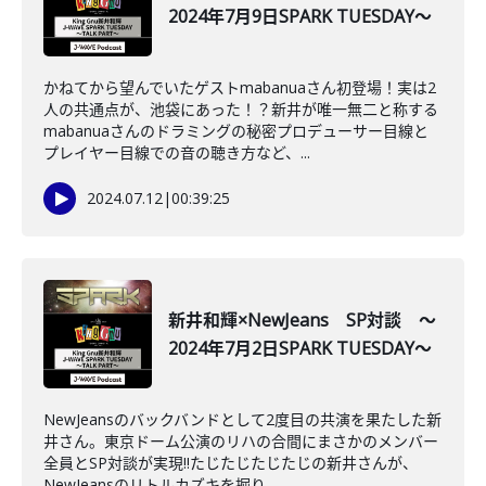
2024年7月9日SPARK TUESDAY～
かねてから望んでいたゲストmabanuaさん初登場！実は2
人の共通点が、池袋にあった！？新井が唯一無二と称する
mabanuaさんのドラミングの秘密プロデューサー目線と
プレイヤー目線での音の聴き方など、...
2024.07.12
|
00:39:25
新井和輝×NewJeans SP対談 ～
2024年7月2日SPARK TUESDAY～
NewJeansのバックバンドとして2度目の共演を果たした新
井さん。東京ドーム公演のリハの合間にまさかのメンバー
全員とSP対談が実現‼たじたじたじたじの新井さんが、
NewJeansのリトルカズキを掘り...