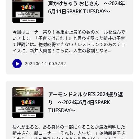
声かけちゃう おじさん ～2024年
6月11日SPARK TUESDAY～
今回はコーナー祭り！番組史上最多の数のメールを読んで
いきます。『子育てはこれ！』と思わず唸った新井の子育
て理論とは。絶対納得できない！レストランでのあのチョ
イスに、新井大興奮！さらに、人生の教訓となる...
2024.06.14
|
00:37:32
アーモンドミルクFES 2024振り返
り ～2024年6月4日SPARK
TUESDAY～
疲れが出ると、ある身体の一部にくることが最近判明した
新井さん。新コーナー「それも、人生だ。」始動新弟子さ