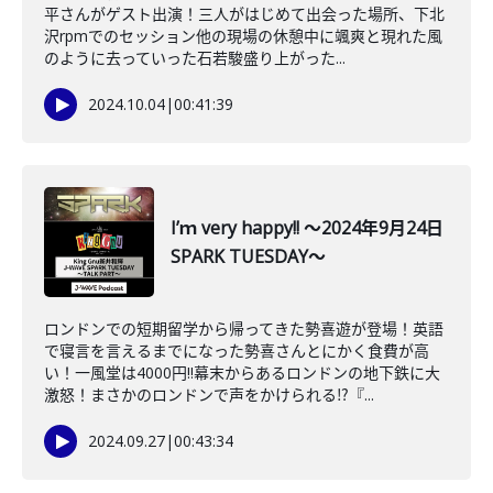
平さんがゲスト出演！三人がはじめて出会った場所、下北
沢rpmでのセッション他の現場の休憩中に颯爽と現れた風
のように去っていった石若駿盛り上がった...
2024.10.04
|
00:41:39
I’ｍ very happy!! ～2024年9月24日
SPARK TUESDAY～
ロンドンでの短期留学から帰ってきた勢喜遊が登場！英語
で寝言を言えるまでになった勢喜さんとにかく食費が高
い！一風堂は4000円‼幕末からあるロンドンの地下鉄に大
激怒！まさかのロンドンで声をかけられる⁉『...
2024.09.27
|
00:43:34