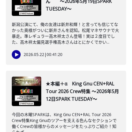
ん ～2026年5月19日SPARK
TUESDAY～
新潟公演にて、俺の友達は新井和輝！と言っても信じてな
かった奥様がついに新井さんを認知。松尾マネサウナで大
暴走。準レギュラー高木祥太さん登場！実は２度目でし
た、高木祥太偏見選手権高木さんはとにかくでかい...
2026.05.22
|
00:41:20
★本編＋α King Gnu CEN+RAL
Tour 2026 Crew特集 ～2026年5月
12日SPARK TUESDAY～
今回の木曜SPARKは、King Gnu CEN+RAL Tour 2026
Crew特集King Gnuのツアーを支える色んなセクションで
働くCrewの皆様からのメッセージをたっぷりご紹介！知