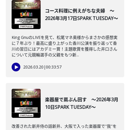
コース料理に例えがちな夫婦 ～
2026年3月17日SPARK TUESDAY～
King GnuのLIVEを見て、松尾マネ奥様からまさかの感想実
に７年ぶり！最高に盛り上がった香川公演を振り返って香
川の翌日にはアカデミー賞！主題歌賞を獲得した井口さん
について元競輪選手の父親をもつ新...
2026.03.20
|
00:33:57
楽器屋で肩ぶん回す ～2026年3月
10日SPARK TUESDAY～
改善された新井侍の話新井、大阪で入った楽器屋で"我"を