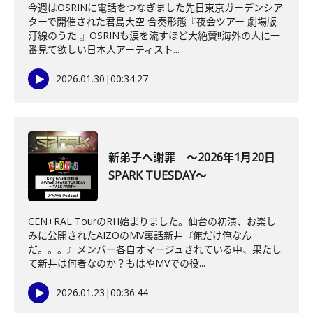
今週はOSRINに電話をつなぎました先日東京ガーデンシア
ターで開催された君島大空 合奏形態『夜会ツアー 劇場版
汀線のうた 』OSRINも涙を流すほど大絶賛‼海外の人に一
番見て欲しい日本人アーティスト...
2026.01.30
|
00:34:27
新弟子へ謝罪 ～2026年1月20日
SPARK TUESDAY～
CEN+RAL TourのRH始まりました。仙台の初演、お楽し
みに公開されたAIZOのMV裏話新井『俺だけ俺なん
だ。。。』メンバー各自オマージュされている中、果たし
て新井は何者なのか？もはやMVでの役...
2026.01.23
|
00:36:44