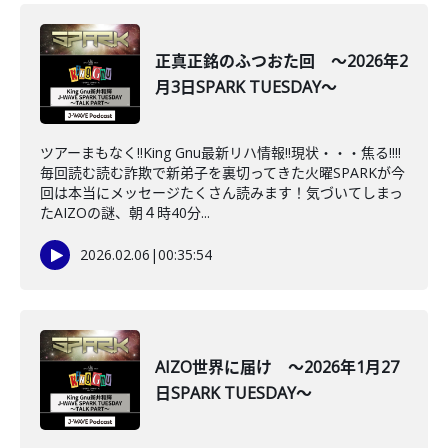
正真正銘のふつおた回 ～2026年2
月3日SPARK TUESDAY～
ツアーまもなく‼King Gnu最新リハ情報‼現状・・・焦る‼‼
毎回読む読む詐欺で新弟子を裏切ってきた火曜SPARKが今
回は本当にメッセージたくさん読みます！気づいてしまっ
たAIZOの謎、朝４時40分...
2026.02.06
|
00:35:54
AIZO世界に届け ～2026年1月27
日SPARK TUESDAY～