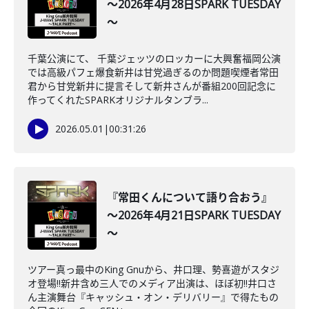
～2026年4月28日SPARK TUESDAY
～
千葉公演にて、 千葉ジェッツのロッカーに大興奮福岡公演
では高級パフェ爆食新井は甘党過ぎるのか問題喫煙者常田
君から甘党新井に提言そして新井さんが番組200回記念に
作ってくれたSPARKオリジナルタンブラ...
2026.05.01
|
00:31:26
『常田くんについて語り合おう』
～2026年4月21日SPARK TUESDAY
～
ツアー真っ最中のKing Gnuから、井口理、勢喜遊がスタジ
オ登場!!新井含め三人でのメディア出演は、ほぼ初‼井口さ
ん主演舞台『キャッシュ・オン・デリバリー』で得たもの