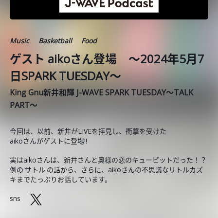
Music
Basketball
Food
ゲスト aikoさん登場 ～2024年5月7
日SPARK TUESDAY～
King Gnu新井和輝 J-WAVE SPARK TUESDAY～TALK
PART～
今回は、以前、新井がLIVEを拝見し、衝撃を受けた
aikoさんがゲストに登場‼
実はaikoさんは、新井さんと奥様の恋のキューピットだった！？
例の'サトル'の話から、さらに、aikoさんの不思議なリトルカズ
キまでたっぷりお話しています。
sns