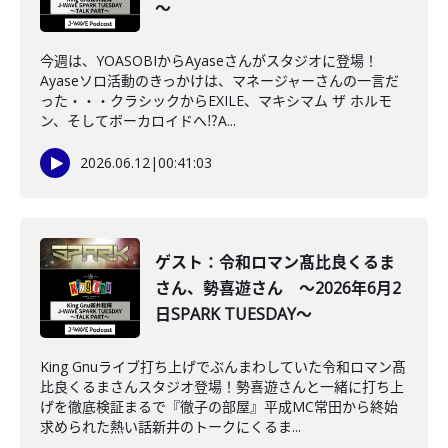
～
今週は、YOASOBIからAyaseさんがスタジオに登場！
Ayaseソロ活動のきっかけは、マネージャーさんの一言だ
った・・・クラシックからEXILE、マキシマム ザ ホルモ
ン、そしてボーカロイドへ⁉A...
2026.06.12
|
00:41:03
ゲスト：令和ロマン髙比良くるま
さん、勢喜遊さん ～2026年6月2
日SPARK TUESDAY～
King Gnuライブ打ち上げでぶんまわしていた令和ロマン髙
比良くるまさんスタジオ登場！勢喜遊さんと一緒に打ち上
げを徹底検証まるで『徹子の部屋』平成MC常田から終始
求められた熱い話新井のトークにくるま...