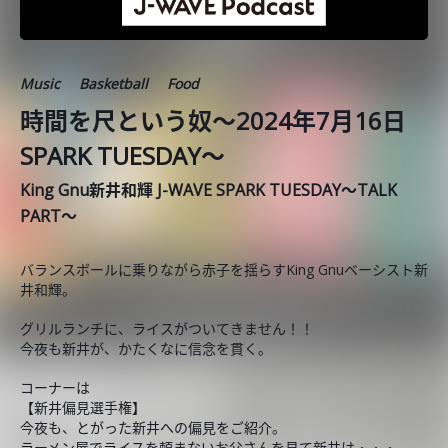
Music
Basketball
Food
時間を尺という奴～2024年7月16日
SPARK TUESDAY～
King Gnu新井和輝 J-WAVE SPARK TUESDAY～TALK
PART～
バランスボールに乗りながら赤子を揺らすKing Gnuベーシスト新
井和輝。
グリルランチに、ライスがついてきません！！
今夜も新井が、かたくなに信念を貫く。
コーナーは
【新井偏見選手権】
今夜も、とがった新井への偏見をご紹介。
ラーメン屋でライスを頼まないお父さんを見て新井は・・・