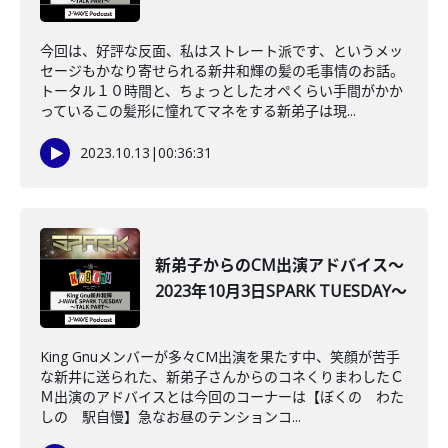
今回は、好評な反面、私はストレート派です、というメッ
セージもかなり寄せられる新井和輝の髪の毛事情のお話。
トータル１０時間と、ちょっとしたオペくらい手間がかか
っているこの髪形に憧れてマネをする新弟子は現...
2023.10.13
|
00:36:31
新弟子からのCM出演アドバイス～
2023年10月3日SPARK TUESDAY～
King Gnuメンバーが多々CM出演を果たす中、笑顔が苦手
な新井に送られた、新弟子さんからのコネくりまわしたＣ
Ｍ出演のアドバイスとは今回のコーナーは【ぼくの わた
しの 駅自慢】急なお昼のテンションコ...