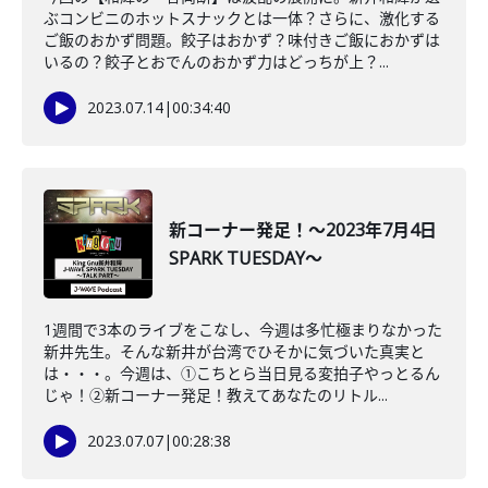
ぶコンビニのホットスナックとは一体？さらに、激化する
ご飯のおかず問題。餃子はおかず？味付きご飯におかずは
いるの？餃子とおでんのおかず力はどっちが上？...
2023.07.14
|
00:34:40
新コーナー発足！～2023年7月4日
SPARK TUESDAY～
1週間で3本のライブをこなし、今週は多忙極まりなかった
新井先生。そんな新井が台湾でひそかに気づいた真実と
は・・・。今週は、①こちとら当日見る変拍子やっとるん
じゃ！②新コーナー発足！教えてあなたのリトル...
2023.07.07
|
00:28:38