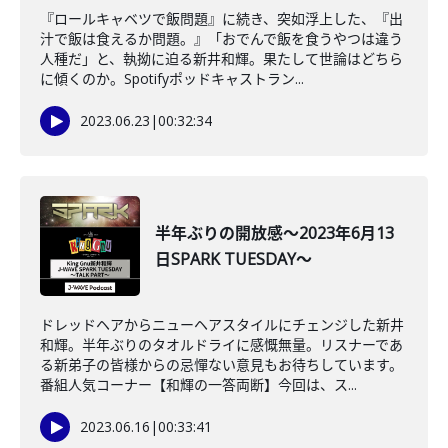
『ロールキャベツで飯問題』に続き、突如浮上した、『出
汁で飯は食えるか問題。』「おでんで飯を食うやつは違う
人種だ」と、執拗に迫る新井和輝。果たして世論はどちら
に傾くのか。Spotifyポッドキャストラン...
2023.06.23
|
00:32:34
半年ぶりの開放感～2023年6月13
日SPARK TUESDAY～
ドレッドヘアからニューヘアスタイルにチェンジした新井
和輝。半年ぶりのタオルドライに感慨無量。リスナーであ
る新弟子の皆様からの忌憚ない意見もお待ちしています。
番組人気コーナー【和輝の一答両断】今回は、ス...
2023.06.16
|
00:33:41