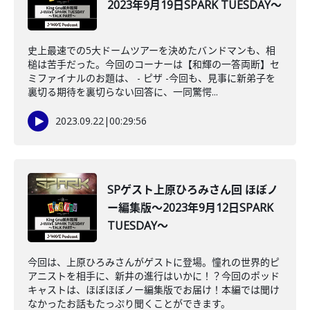
2023年9月19日SPARK TUESDAY～
史上最速での5大ドームツアーを決めたバンドマンも、相
槌は苦手だった。今回のコーナーは【和輝の一答両断】セ
ミファイナルのお題は、 - ピザ -今回も、見事に新弟子を
裏切る期待を裏切らない回答に、一同驚愕...
2023.09.22
|
00:29:56
SPゲスト上原ひろみさん回 ほぼノ
ー編集版～2023年9月12日SPARK
TUESDAY～
今回は、上原ひろみさんがゲストに登場。憧れの世界的ピ
アニストを相手に、新井の進行はいかに！？今回のポッド
キャストは、ほぼほぼノー編集版でお届け！本編では聞け
なかったお話もたっぷり聞くことができます。