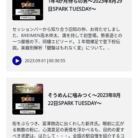
1年4か月待ちの男～2023年8月29
日SPARK TUESDAY～
セッションバーから知り合う旧知の仲、お待たせしまし
た、BREIMEN高木祥太、満を持して初登場。勢喜遊との
一つ屋根の下、同棲エピソード。１年間裸足で登下校伝
説。楽器別解析「鍵盤はもれなく変」について。...
2023.09.01
|
00:30:55
そうめんに噛みつく～2023年8月
22日SPARK TUESDAY～
街をぶらつき、富澤商店に出くわした新井氏。眼前に広が
る無数の粉に、心満意足の表情を浮かべるも、目的の愛す
べき求肥は、はたして・・・。全国の駅自慢を紹介するコ