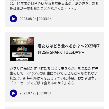
ば、10年来の付き合いがある常田大希の、あの姿を、新井
氏はまだ一度も見たことがなかった・・・。
2023.08.04
|
00:33:14
君たちはどう食べるか？～2023年7
月25日SPARK TUESDAY～
ジブリ作品最新作『君たちはどう生きるか』を見た新井先
生そして、KingGnuの新曲についてほとんど何も喋れない
状況で、新井和輝は何を語る？ついに終幕。おかず論争。
「ソーセージでご飯は食えるのか？」さら...
2023.07.28
|
00:30:31