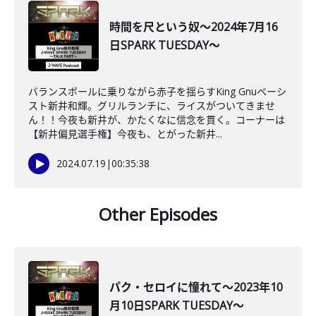
時間を尺という奴～2024年7月16
日SPARK TUESDAY～
バランスボールに乗りながら赤子を揺らすKing Gnuベーシ
スト新井和輝。グリルランチに、ライスがついてきませ
ん！！今夜も新井が、かたくなに信念を貫く。コーナーは
【新井偏見選手権】今夜も、とがった新井...
2024.07.19
|
00:35:38
Other Episodes
パク・セロイに憧れて～2023年10
月10日SPARK TUESDAY～