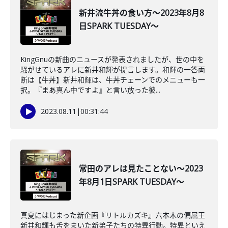
新井流牛丼の食い方～2023年8月8
日SPARK TUESDAY～
KingGnuの新曲のニュースが発表されましたが、世の中を
騒がせているアレに新井和輝が提言します。和輝の一答両
断は【牛丼】新井和輝は、牛丼チェーンでのメニューも一
択。『まあ真ん中ですよ』と言い放った彼...
2023.08.11
|
00:31:44
常田のアレは見たことない～2023
年8月1日SPARK TUESDAY～
真夏にはじまった新企画『リトルカズキ』六本木の偏屈王
新井和輝も舌をまいた新弟子たちの特異行動。特異といえ