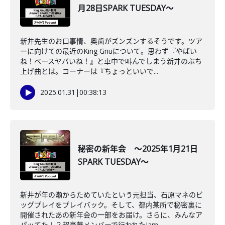
月28日SPARK TUESDAY～
新井先生のお口事情、奥歯がズンズンするそうです。ツア
ーに向けての最近のKing Gnuについて。思わず『やばい
ね！ベースヤバいね！』と車中で叫んでしまう新井のぶち
上げ曲とは。コーナーは『ちょっといいで...
2025.01.31
|
00:38:13
秘密の新年会 ～2025年1月21日
SPARK TUESDAY～
新井が年の瀬からためていたという元担当、石原マネのビ
ッグプレイをプレイバック。そして、都内某所で秘密裏に
開催されたあの新年会の一部をお届け。さらに、みんなア
パッてた！？超豪華メンバーで行われたJam ...