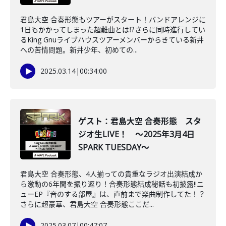
君島大空 合奏形態もツアーがスタート！バンドアレンジに
1日もかかってしまった超難曲とは⁉さらに同時進行してい
るKing Gnuライブハウスツアーメンバーからきている新井
への苦情問題。新井少年、初めての...
2025.03.14
|
00:34:00
ゲスト：君島大空 合奏形態 スタ
ジオ生LIVE！ ～2025年3月4日
SPARK TUESDAY～
君島大空 合奏形態、4人揃っての貴重なラジオ出演結成か
ら激動の6年間を振り返り！合奏形態結成秘話も初披露‼ニ
ューEP『音のする部屋』は、直前まで楽曲制作してた！？
さらに超豪華、君島大空 合奏形態ここだ...
2025.03.07
|
00:47:07