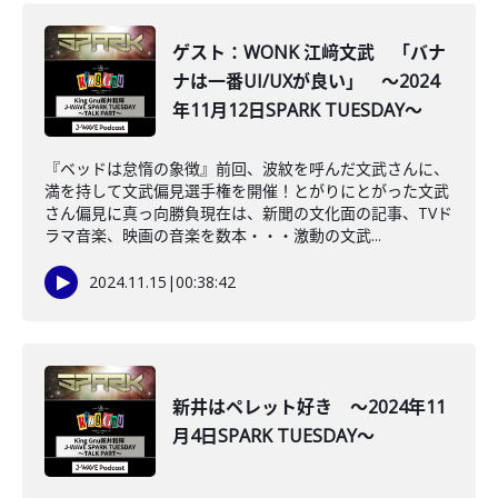
ゲスト：WONK 江﨑文武 「バナ
ナは一番UI/UXが良い」 ～2024
年11月12日SPARK TUESDAY～
『ベッドは怠惰の象徴』前回、波紋を呼んだ文武さんに、
満を持して文武偏見選手権を開催！とがりにとがった文武
さん偏見に真っ向勝負現在は、新聞の文化面の記事、TVド
ラマ音楽、映画の音楽を数本・・・激動の文武...
2024.11.15
|
00:38:42
新井はペレット好き ～2024年11
月4日SPARK TUESDAY～