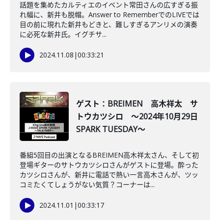
話題を集めたカルティエのイベント常田さんの広すぎる振
れ幅に、新井も脱帽。Answer to RememberでのLIVEでは
目の前に現れた新井もどきと、難しすぎるアンリメの演奏
に必死な新井氏。イグチサ...
2024.11.08
|
00:33:21
ゲスト：BREIMEN 高木祥太 サ
トウカツシロ ～2024年10月29日
SPARK TUESDAY～
番組5回目の出演となるBREIMEN高木祥太さん、そして初
登場ギターのサトウカツシロさんがゲストに登場。酔った
カツシロさんが、新井に電話で熱い一言高木さんが、ツッ
コミたくてしょうがない気質？コーナーは...
2024.11.01
|
00:33:17