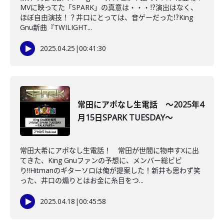
MVに映ってた「SPARK」の真意は・・・⁉演出はなく、
ほぼ自由演技！？井口にとっては、音ゲーだった⁉King
Gnu新曲『TWILIGHT...
2025.04.25
|
00:41:30
常田にアポなし生電話 ～2025年4
月15日SPARK TUESDAY～
常田大希にアポなし生電話！ 常田が世間に物申すXに出
てきた、King Gnuファンの予想に、メンバー総ビビ
り!!Hitmanのギターソロは俺が提案した！新井も思わず笑
った、井口の煽りとはお金に糸目をつ...
2025.04.18
|
00:45:58