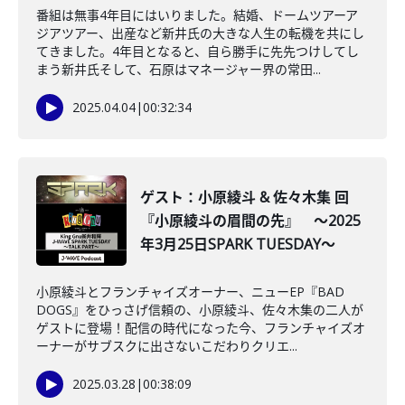
番組は無事4年目にはいりました。結婚、ドームツアーア
ジアツアー、出産など新井氏の大きな人生の転機を共にし
てきました。4年目となると、自ら勝手に先先つけしてし
まう新井氏そして、石原はマネージャー界の常田...
2025.04.04
|
00:32:34
ゲスト：小原綾斗 & 佐々木集 回
『小原綾斗の眉間の先』 ～2025
年3月25日SPARK TUESDAY～
小原綾斗とフランチャイズオーナー、ニューEP『BAD
DOGS』をひっさげ信頼の、小原綾斗、佐々木集の二人が
ゲストに登場！配信の時代になった今、フランチャイズオ
ーナーがサブスクに出さないこだわりクリエ...
2025.03.28
|
00:38:09