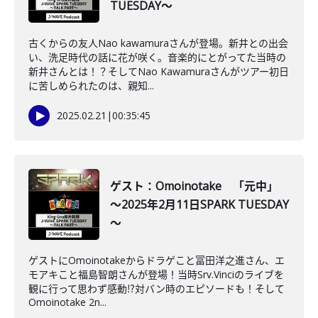
TUESDAY～
古くからの友人Nao kawamuraさんが登場。新井との出会
い、洗足時代の話に花が咲く。音楽的にとがってた当時の
新井さんとは！？そしてNao Kawamuraさんがツアー初日
に苦しめられたのは、親知...
2025.02.21
|
00:35:45
ゲスト：Omoinotake 「元中」
～2025年2月11日SPARK TUESDAY
～
ゲストにOmoinotakeからドラゲこと冨田洋之進さん、エ
モアキこと福島智朗さんが登場！当時Srv.Vinciのライブを
観に行って思わず感動⁉対バン時のエピソードも！そして
Omoinotake 2n...