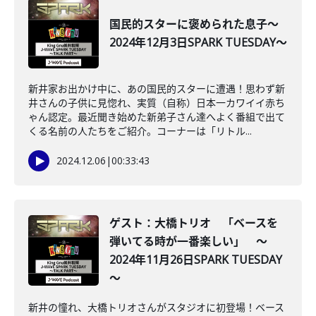
国民的スターに褒められた息子～
2024年12月3日SPARK TUESDAY～
新井家お出かけ中に、あの国民的スターに遭遇！思わず新
井さんの子供に見惚れ、実質（自称）日本一カワイイ赤ち
ゃん認定。最近聞き始めた新弟子さん達へよく番組で出て
くる名前の人たちをご紹介。コーナーは「リトル...
2024.12.06
|
00:33:43
ゲスト：大橋トリオ 「ベースを
弾いてる時が一番楽しい」 ～
2024年11月26日SPARK TUESDAY
～
新井の憧れ、大橋トリオさんがスタジオに初登場！ベース