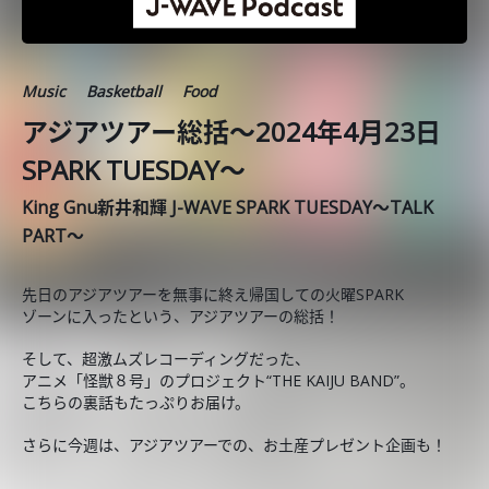
Music
Basketball
Food
アジアツアー総括～2024年4月23日
SPARK TUESDAY～
King Gnu新井和輝 J-WAVE SPARK TUESDAY～TALK
PART～
先日のアジアツアーを無事に終え帰国しての火曜SPARK
ゾーンに入ったという、アジアツアーの総括！
そして、超激ムズレコーディングだった、
アニメ「怪獣８号」のプロジェクト“THE KAIJU BAND”。
こちらの裏話もたっぷりお届け。
さらに今週は、アジアツアーでの、お土産プレゼント企画も！