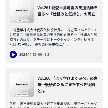
Vol.261 能登半島地震の支援活動を
語る～「仕組みと気持ち」の両立
三谷産業株式会社代表取締役社長の三谷忠照さんをゲスト
に迎えて『能登半島地震の支援活動を語る～「仕組みと気
持ち」の両立』をテーマにトークセッションを行います。
＜目次＞00:35 高校の同級生05:27 ...
2024.11.15
|
00:43:31
Vol.260 「よく学びよく遊べ」の意
味〜後続のために果たすべき役割
とは
先週に続き慶應義塾大学理工学部教授の牛場潤一さんをゲ