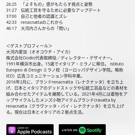
26:25 「よそもの」感がもたらす視点と姿勢
31:27 伝統工芸を守るために必要なアップデート
37:00 自己と他者の認識とズレ
42:33 renacnattaのこれから
46:17 大河内さんからの「問い」
＜ゲストプロフィール＞
大河内愛加（オオコウチ・アイカ）
株式会社Dodici代表取締役／ディレクター・デザイナー。
1991年横浜市出身。15歳でイタリア・ミラノに移住。 Istituto
Europeo di Design ミラノ校（ヨーロッパデザイン学院。略称
IED）広告コミュニケーション学科卒業。
2016年2月に、ブランドrenacnatta（レナクナッタ）を立ち上
げ、日本とイタリアのデッドストックや伝統工芸品などの素材を
組み合わせたアイテムを展開している。2021年4月には着物をア
ップサイクルしたメンズ小物アイテムブランドcravatta by
renacnatta（クラヴァッタ・バイ・レナクナッタ）を立ち上げ
る。現在は日本とイタリアの２拠点生活。