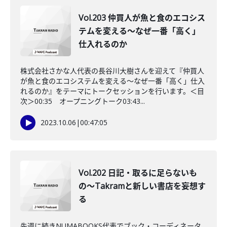
Vol.203 仲買人が魚と食のエコシス
テムを変える〜なぜ一番「高く」
仕入れるのか
株式会社さかな人代表の長谷川大樹さんを迎えて『仲買人
が魚と食のエコシステムを変える〜なぜ一番「高く」仕入
れるのか』をテーマにトークセッションを行います。＜目
次＞00:35 オープニングトーク03:43...
2023.10.06
|
00:47:05
Vol.202 日記・取るに足らないも
の〜Takramと新しい書店を妄想す
る
先週に続きNUMABOOKS代表でブック・コーディネータ