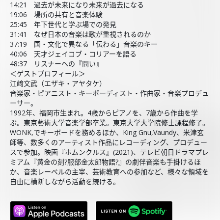
14:21 過去が未来になり未来が過去になる
19:06 場所の共有と音楽体験
25:45 年下世代と学ぶ場での発見
31:41 なぜ日本の音楽は歌が重視されるのか
37:19 国・文化で異なる「伝わる」音楽のキー
40:06 天才ジェイコブ・コリアーを語る
48:37 リスナーへの『問い』
＜ゲストプロフィール＞
江﨑文武（エザキ・アヤタケ）
音楽家・ピアニスト・キーボーディスト・作曲家・音楽プロデュ
ーサー。
1992年、福岡市生まれ。4歳からピアノを、7歳から作曲を学
ぶ。東京藝術大学音楽学部卒業。東京大学大学院修士課程修了。
WONK,でキーボードを務めるほか、King Gnu,Vaundy、米津玄
師等、数多くのアーティスト作品にレコーディング、プロデュー
スで参加。映画『ホムンクルス』(2021)、テレビ朝日ドラマプレ
ミアム『黄金の刻?服部金太郎物語?』の劇伴音楽も手掛けるほ
か、音楽レーベルの主宰、芸術教育への参加など、様々な領域を
自由に横断しながら活動を続ける。