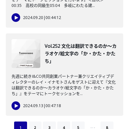
00:35 高校の同級生05:04 多岐にわたる建...
2024.09.20
|
00:44:12
Vol.252 文化は翻訳できるのか〜カ
ラオケ/絵文字の「か・かた・かた
ち」
先週に続きI&CO共同創業パートナー兼クリエイティブデ
ィレクターのレイ・イナモトさんをゲストに迎えて『文化
は翻訳できるのか〜カラオケ/絵文字の「か・かた・かた
ち」』をテーマにトークセッションを...
2024.09.13
|
00:47:18
…
1
2
3
4
5
8