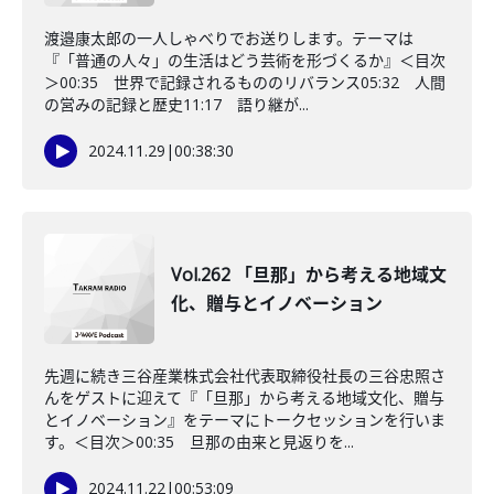
渡邉康太郎の一人しゃべりでお送りします。テーマは
『「普通の人々」の生活はどう芸術を形づくるか』＜目次
＞00:35 世界で記録されるもののリバランス05:32 人間
の営みの記録と歴史11:17 語り継が...
2024.11.29
|
00:38:30
Vol.262 「旦那」から考える地域文
化、贈与とイノベーション
先週に続き三谷産業株式会社代表取締役社長の三谷忠照さ
んをゲストに迎えて『「旦那」から考える地域文化、贈与
とイノベーション』をテーマにトークセッションを行いま
す。＜目次＞00:35 旦那の由来と見返りを...
2024.11.22
|
00:53:09