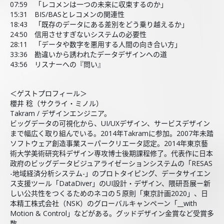
07:59 「レコメンは一つの未来に収束するのか」
15:31 BIS/BASとレコメンの関連性
18:43 「既存のデータにある差別をどう乗り越えるか」
24:50 信用させすぎないシステムの必要性
28:11 「データや数字を悪用する人間の向き合い方」
33:36 勘違いから誘われたデータデザインへの道
43:56 リスナーへの『問い』
＜ゲストプロフィール＞
櫻井 稔（サクライ・ミノル）
Takram / デザインエンジニア。
ビッグデータの可視化から、UI/UXデザイン、サービスデザイン
まで幅広く取り組んでいる。2014年Takramに参加。2007年未踏
ソフトウェア創造事業スーパークリエータ認定。2014年東京藝
術大学美術研究科デザイン専攻博士後期課程修了。代表作に日本
政府のビッグデータビジュアライゼーションシステムの「RESAS
-地域経済分析システム-」のプロトタイピング、データサイエン
ス支援ツール「DataDiver」のUI設計・デザイン、隈研吾展ー新
しい公共性をつくるためのネコの５原則「東京計画2020」、日
本精工株式会社（NSK）のグローバルキャンペーン「__with
Motion & Control」などがある。グッドデザイン金賞など受賞多
数。