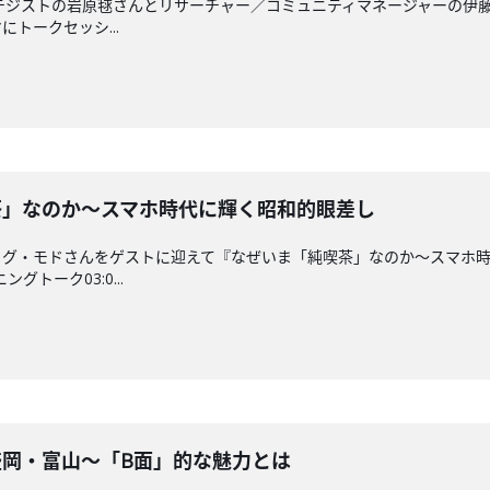
ストラテジストの岩原毬さんとリサーチャー／コミュニティマネージャーの
トークセッシ...
純喫茶」なのか～スマホ時代に輝く昭和的眼差し
イグ・モドさんをゲストに迎えて『なぜいま「純喫茶」なのか～スマホ
グトーク03:0...
める盛岡・富山～「B面」的な魅力とは