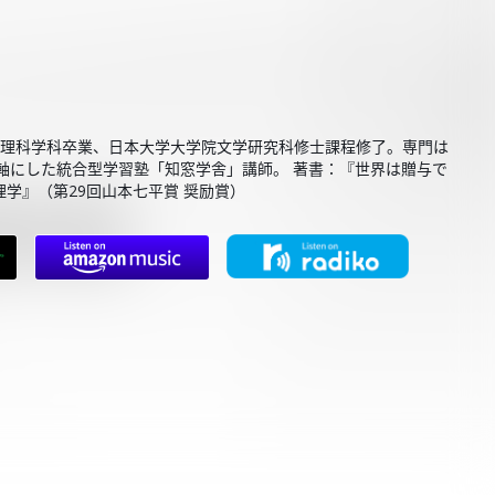
部数理科学科卒業、日本大学大学院文学研究科修士課程修了。専門は
軸にした統合型学習塾「知窓学舎」講師。 著書：『世界は贈与で
学』（第29回山本七平賞 奨励賞）