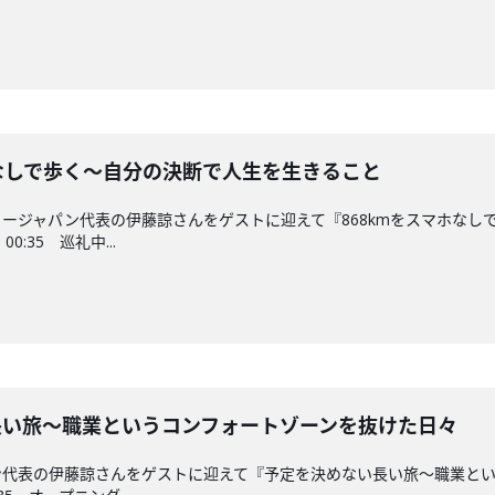
をスマホなしで歩く〜自分の決断で人生を生きること
ージャパン代表の伊藤諒さんをゲストに迎えて『868kmをスマホなし
:35 巡礼中...
ない長い旅〜職業というコンフォートゾーンを抜けた日々
ン代表の伊藤諒さんをゲストに迎えて『予定を決めない長い旅〜職業と