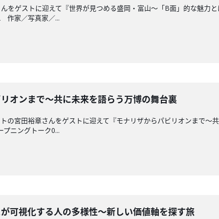
さんをゲストに迎えて『世界が見つめる盛岡・富山～「B面」的な魅力と
2 作家／写真家／...
らパビリオンまで～共に未来を語らう万博の舞台裏
ストの宮田裕章さんをゲストに迎えて『モナリザからパビリオンまで～
プニングトーク0...
エンスが可視化する人の多様性〜新しい価値軸を探す旅