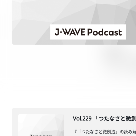
Vol.229 「つたなさ
『「つたなさと微創造」の読み解