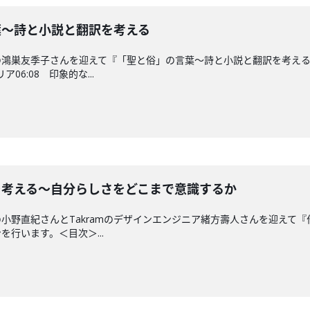
の言葉〜詩と小説と翻訳を考える
の鴻巣友季子さんを迎えて『「聖と俗」の言葉〜詩と小説と翻訳を考え
06:08 印象的な...
り所を考える〜自分らしさをどこまで意識するか
小野直紀さんとTakramのデザインエンジニア緒方壽人さんを迎えて
行います。＜目次＞...