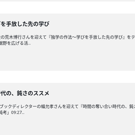
〜学びを手放した先の学び
の荒木博行さんを迎えて『独学の作法〜学びを手放した先の学び』をテー
野を広げる活...
合い時代の、鈍さのススメ
／ブックディレクターの幅允孝さんを迎えて『時間の奪い合い時代の、
09:27...