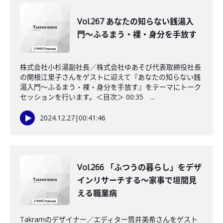
Vol.267 あなたの知らない銭湯入
門〜ふるまう・裸・身分を手放す
株式会社小杉湯副社長／株式会社ゆあそび代表取締役社長
の関根江里子さんをゲストに迎えて『あなたの知らない銭
湯入門〜ふるまう・裸・身分を手放す』をテーマにトーク
セッションを行います。＜目次＞ 00:35 ...
2024.12.27
|
00:41:46
Vol.266 「ふつうの暮らし」をデザ
インリサーチする～家事で垣間見
える職業病
Takramのデザイナー／エディター筒井美希さんをゲスト