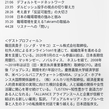
21:06 デフォルトモードネットワーク
23:35 ダルビッシュ投手の視点の切り替え方
28:26 考え直す「反証可能性」の大切さ
33:08 日本の職場環境の強みと弱み
35:20 職場環境を変えるTakramの取組み
44:28 リスナーへの「問い」
＜ゲストプロフィール＞
篠田真貴子（シノダ・マキコ）エール株式会社取締役。
社外人材によるオンライン1on1を通じて、組織改革を進める企
業を支援している。2020年3月のエール参画以前は、日本長期信
用銀行、マッキンゼー、ノバルティス、 ネスレを経て、2008年
～2018年ほぼ日（旧・東京糸井重里事務所）取締役CFO。退任
後「ジョブレス」期間を約1年設けた。慶應義塾大学経済学部
卒、米ペンシルバニア大ウォートン校MBA、ジョンズ・ホプキ
ンス大国際関係論修士。（株）メルカリ社外取締役。経済産業省
人的資本経営の実現に向けた検討会委員。人と組織の関係や女性
活躍に関心を寄せ続けている。「LISTEN〜知性豊かで 創造力が
ある人になれる」「ALLIANCE アライアンス〜人と企業が信頼で
結ばれる新しい雇用」監訳。「デュアルキャリア・カップル〜仕
事と人生の３つの転換期を対話で乗り越える」日本語版序文。