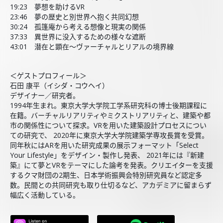
19:23 夢想を助けるVR
23:46 夢の歴史と別世界へ抱く共同幻想
30:24 孤篷庵から考える想像と現実の関係
37:33 異世界に没入するための様々な遮断
43:01 潜在と顕在～ヴァーチャルとリアルの境界線
＜ゲストプロフィール＞
石田 康平（イシダ・コウヘイ）
デザイナー／研究者。
1994年生まれ。東京大学大学院工学系研究科の博士後期課程に
在籍。バーチャルリアリティやミクストリアリティと、建築や都
市の関係性について探求。VRを用いた建築設計プロセスについ
ての研究で、 2020年に東京大学大学院建築学専攻長賞を受賞。
同年秋にはARを用いた研究成果の展示フォーマット「Select
Your Lifestyle」をデザイン・製作し発表、 2021年には『新建
築』にて夢とVRをテーマにした論考を発表。クリエイターを支援
するクマ財団の2期生、日本学術振興会特別研究員など認定多
数。民間との共同研究も取り仕切るなど、アカデミアに留まらず
幅広く活動している。