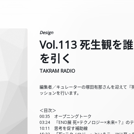
Design
Vol.113 死生
を引く
TAKRAM RADIO
編集者／キュレーターの塚田有那さんを迎えて『
ッションを行います。
＜目次＞
00:35 オープニングトーク
03:24 『END展 死×テクノロジー×未来=？』
10:11 思考を促す補助線