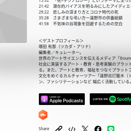
15:32 「死×テクノロジー」というテーマに至
21:42 潜在的バイアスを明るみにしたアイデ
29:22 悲しみの深まり方とコロナ時代の死
35:28 さまざまな弔い方ー遠野市の供養絵額
41:58 不気味の谷現象を回避するための空白
＜ゲストプロフィール＞
塚田 有那（ツカダ・アリナ）
編集者／キュレーター。
世界のアートサイエンスを伝えるメディア「Bound
社会に実装するアート・教育・思考実験のプラットフォ
る。また、アートと教育、福祉をつなぐプラットフォー
文化をめぐるカルチャーツアー「遠野巡灯籠木（
ン、ファシリテーションなど 幅広く活動している
Share