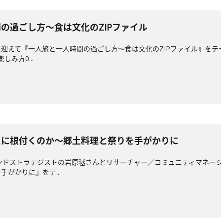
人時間の過ごし方～食は文化のZIPファイル
迎えて『一人旅と一人時間の過ごし方～食は文化のZIPファイル』をテー
しみ方0...
は新たに根付くのか～郷土料理と祭りを手がかりに
らブランドストラテジストの岩原毬さんとリサーチャー／コミュニティマネ
がかりに』をテ...