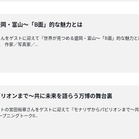
める盛岡・富山～「B面」的な魅力とは
さんをゲストに迎えて『世界が見つめる盛岡・富山～「B面」的な魅力と
2 作家／写真家／...
らパビリオンまで～共に未来を語らう万博の舞台裏
ストの宮田裕章さんをゲストに迎えて『モナリザからパビリオンまで～
プニングトーク0...