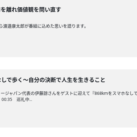
定調和を離れ価値観を問い直す
ら渡邉康太郎が番組に込めた思いを語ります。
をスマホなしで歩く〜自分の決断で人生を生きること
ージャパン代表の伊藤諒さんをゲストに迎えて『868kmをスマホなし
:35 巡礼中...