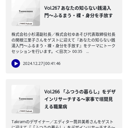
Vol.267 あなたの知らない銭湯入
門〜ふるまう・裸・身分を手放す
株式会社小杉湯副社長／株式会社ゆあそび代表取締役社長
の関根江里子さんをゲストに迎えて『あなたの知らない銭
湯入門〜ふるまう・裸・身分を手放す』をテーマにトーク
セッションを行います。＜目次＞ 00:35 ...
2024.12.27
|
00:41:46
Vol.266 「ふつうの暮らし」をデザ
インリサーチする～家事で垣間見
える職業病
Takramのデザイナー／エディター筒井美希さんをゲスト
に迎えて『「ふつうの暮らし」をデザインリサーチする～