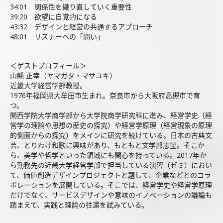
34:01 関係性を織り直していく重要性
39:20 欲望に自覚的になる
43:32 デザインと経営の共通するアプローチ
48:01 リスナーへの「問い」
＜ゲストプロフィール＞
山縣 正幸（ヤマガタ・マサユキ）
近畿大学経営学部教授。
1976年福岡県大牟田市生まれ。奈良市から大阪府高槻市で育
つ。
関西学院大学商学部から大学院商学研究科に進み、経営学史（経
営学の理論や思想の歴史の探究）や経営学原理（経営現象の原理
的側面からの探究）をメインに研究を続けている。日本の古典文
芸、とりわけ和歌に興味があり、もともと文学部志望。そこか
ら、美学や哲学といった領域にも関心を持っている。2017年か
ら勤務先の近畿大学経営学部で担当している演習（ゼミ）におい
て、価値創造デザインプロジェクトと題して、企業などとのコラ
ボレーションを展開している。そこでは、経営学史や経営学原理
だけでなく、サービスデザインや意味のイノベーションの議論も
踏まえて、実践と理論の往還を試みている。