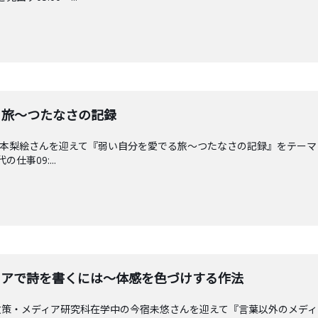
愛でる旅〜つたなさの記録
本梨絵さんを迎えて『弱い自分を愛でる旅〜つたなさの記録』をテーマに
仕事09:...
メディアで詩を書くには〜体感を色づけする作法
政策・メディア研究科在学中の今宿未悠さんを迎えて『言葉以外のメデ