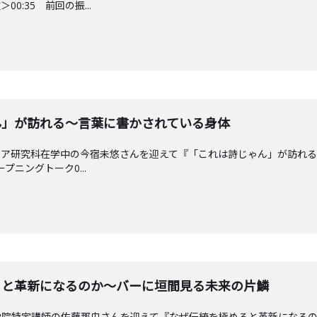
0:35 前回の振...
じゃん」が訪れる〜言葉に書かされている身体
ィア研究科在学中の今宿未悠さんを迎えて『「これは詩じゃん」が訪れ
プニングトーク0...
極めると革新になるのか〜バーに垣間見る未来の片鱗
学院特定講師の佐藤那央さんを迎えて『なぜ伝統を極めると革新になる