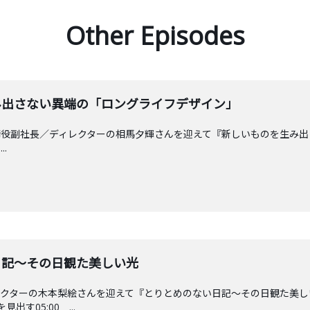
Other Episodes
を生み出さない異端の「ロングライフデザイン」
JECT取締役副社長／ディレクターの相馬夕輝さんを迎えて『新しいものを
.
ない日記〜その日観た美しい光
レクターの木本梨絵さんを迎えて『とりとめのない日記〜その日観た美し
出す05:00 ...