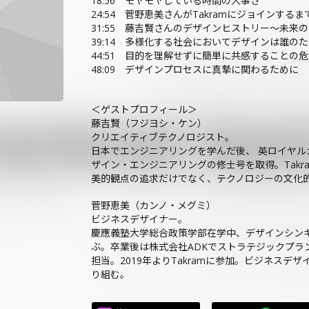
18:56 モヤモヤしている時間の大事さ
24:54 菅野恵美さんがTakramにジョインするま
31:55 藤吉賢さんのデザインヒストリー～未来
39:14 多様化する社会においてデザインは誰の
44:51 目的を理解せずに簡単に共感することの
48:09 デザインプロセスに真摯に関わるために
＜ゲストプロフィール＞
藤吉賢（フジヨシ・ケン）
クリエイティブテクノロジスト。
日本でエンジニアリングを学んだ後、 英ロイヤ
ザイン・エンジニアリングの修士号を取得。Takra
美的観点の追求だけでなく、テクノロジーの文化
菅野恵美（カンノ・メグミ）
ビジネスデザイナー。
慶應義塾大学総合政策学部在学中、デザインシン
ぶ。卒業後は株式会社ADKでストラテジックプラ
担当。2019年よりTakramに参加。ビジネス
り組む。