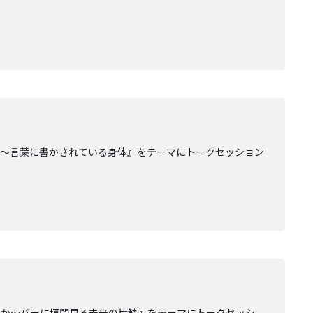
る〜言葉に書かされている身体』をテーマにトークセッション
のか〜バーに垣間見る未来の片鱗』をテーマにトークセッシ