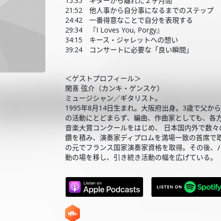
15:35 ギターから離れた２ヶ月間
21:52 他人事から自分事になるまでのステップ
24:42 一番得意なことで自分を表現する
29:34 『I Loves You, Porgy』
34:15 キース・ジャレットへの想い
39:24 コンサートに必要な「良い瞬間」
＜ゲストプロフィール＞
閑喜 弦介（カンキ・ゲンスケ）
ミュージシャン／ギタリスト。
1995年8月14日生まれ。大阪府出身。3歳で父
の活動にとどまらず、編曲、作曲家としても、各
音楽大賞コンクールをはじめ、 日本国内外で数々の
鑽を積み、演奏家ディプロムを満場一致の首席で取
の元でフランス国家演奏家資格を取得。その後、パ
動の場を移し、引き続き活動の幅を広げている。