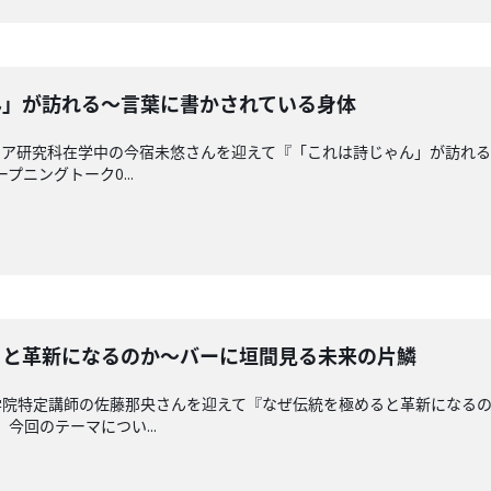
じゃん」が訪れる〜言葉に書かされている身体
ィア研究科在学中の今宿未悠さんを迎えて『「これは詩じゃん」が訪れ
プニングトーク0...
極めると革新になるのか〜バーに垣間見る未来の片鱗
学院特定講師の佐藤那央さんを迎えて『なぜ伝統を極めると革新になる
 今回のテーマについ...