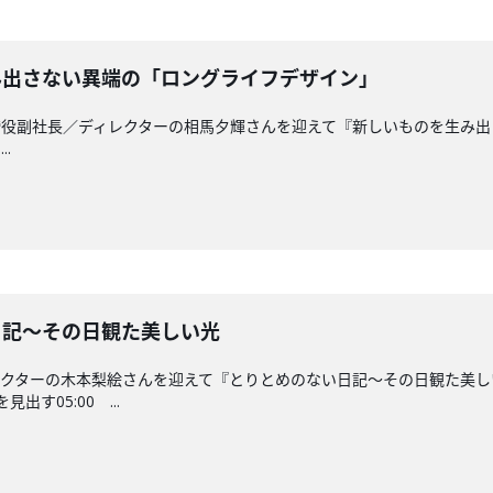
を生み出さない異端の「ロングライフデザイン」
JECT取締役副社長／ディレクターの相馬夕輝さんを迎えて『新しいものを
.
ない日記〜その日観た美しい光
レクターの木本梨絵さんを迎えて『とりとめのない日記〜その日観た美し
出す05:00 ...