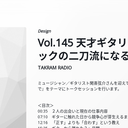
Design
Vol.145 天才
ックの二刀流にな
TAKRAM RADIO
ミュージシャン／ギタリスト閑喜弦介さんを迎え
で』をテーマにトークセッションを行います。
＜目次＞
00:35 ２人の出会いと現在の仕事内容
07:10 ギターに触れた日から競争心が芽生え
12:16 「正す」よりも「合わす」という教え