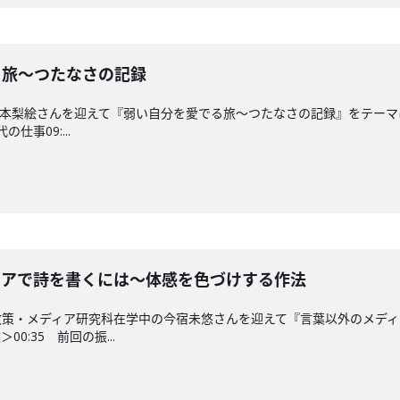
愛でる旅〜つたなさの記録
本梨絵さんを迎えて『弱い自分を愛でる旅〜つたなさの記録』をテーマに
仕事09:...
メディアで詩を書くには〜体感を色づけする作法
政策・メディア研究科在学中の今宿未悠さんを迎えて『言葉以外のメデ
0:35 前回の振...