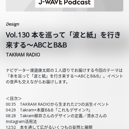
Design
Vol.130 本を巡って「波と紙」を行き
来する～ABCとB&B
TAKRAM RADIO
ナビゲーター渡邉康太郎の１人語りでお届けする今回のテーマは
『本を巡って「波と紙」を行き来する～ABCとB&B』。イベント
の音声も交えながらお届けします。
＜目次＞
00:35 TAKRAM RADIOから生まれた2つの派生イベント
04:29 Takram×本屋B&B「これもデザイン?!」
08:28 Takram柳井さんのデザインの定義／清水さんの
Instagram活用法
12:52 本を通して広がるいくつもの妄想と展開