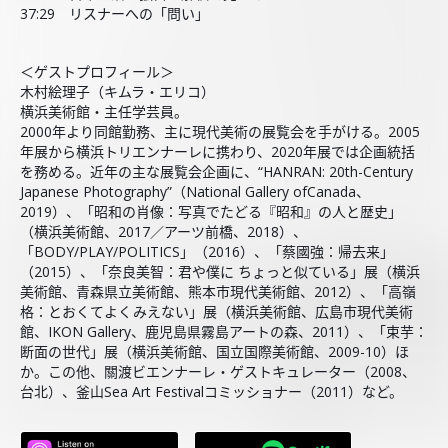
37:29 リスナーへの「問い」
＜ゲストプロフィール＞
木村絵理子（キムラ・エリコ）
横浜美術館・主任学芸員。
2000年より同館勤務、主に現代美術の展覧会を手がける。2005
年展から横浜トリエンナーレに携わり、2020年展では企画統括
を務める。近年の主な展覧会企画に、“HANRAN: 20th-Century
Japanese Photography”（National Gallery ofCanada、
2019）、「昭和の肖像：写真でたどる『昭和』の人と歴史」
（横浜美術館、2017／アーツ前橋、2018）、
「BODY/PLAY/POLITICS」（2016）、「蔡國強：帰去来」
（2015）、「奈良美智：君や僕に ちょっと似ている」展（横浜
美術館、青森県立美術館、熊本市現代美術館、2012）、「高嶺
格：とおくてよくみえない」展（横浜美術館、広島市現代美術
館、IKON Gallery、鹿児島県霧島アートの森、2011）、「束芋：
断面の世代」展（横浜美術館、国立国際美術館、2009-10）ほ
か。この他、關渡ビエンナーレ・ゲストキュレーター（2008、
台北）、釜山Sea Art Festivalコミッショナー（2011）など。