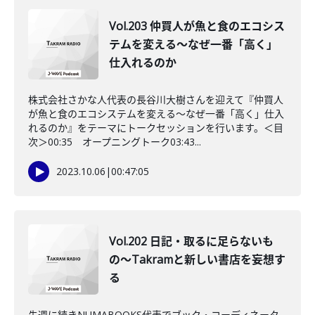
Vol.203 仲買人が魚と食のエコシス
テムを変える〜なぜ一番「高く」
仕入れるのか
株式会社さかな人代表の長谷川大樹さんを迎えて『仲買人
が魚と食のエコシステムを変える〜なぜ一番「高く」仕入
れるのか』をテーマにトークセッションを行います。＜目
次＞00:35 オープニングトーク03:43...
2023.10.06
|
00:47:05
Vol.202 日記・取るに足らないも
の〜Takramと新しい書店を妄想す
る
先週に続きNUMABOOKS代表でブック・コーディネータ