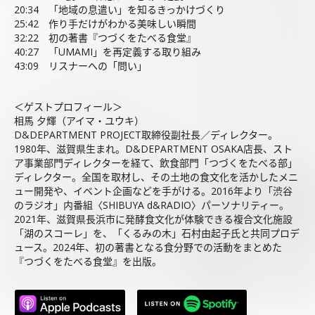
20:34 「地域の息遣い」を知るきっかけづくり
25:42 作り手だけがわかる美味しい瞬間
32:22 初の著書『つづくをたべる食堂』
40:27 「UMAMI」を再定義する取り組み
43:09 リスナーへの「問い」
＜ゲストプロフィール＞
相馬 夕輝（アイマ・ユウキ）
D&DEPARTMENT PROJECT取締役副社長／ディレクター。
1980年、滋賀県生まれ。D&DEPARTMENT OSAKA店長、スト
ア事業部門ディレクターを経て、飲食部門「つづくをたべる部」
ディレクター。全国を取材し、その土地の食文化を活かしたメニ
ュー開発や、イベント企画などを手がける。2016年より「渋谷
のラジオ」内番組〈SHIBUYA d&RADIO〉パーソナリティー。
2021年、滋賀県長浜市に発酵食文化が体験できる複合文化施設
「湖のスコーレ」を、「くるみの木」石村由起子氏と共同プロデ
ュース。2024年、初の著書となる食分野での活動をまとめた
『つづくをたべる食堂』を出版。