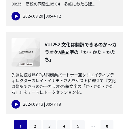
00:35 高校の同級生05:04 多岐にわたる建...
2024.09.20
|
00:44:12
Vol.252 文化は翻訳できるのか〜カ
ラオケ/絵文字の「か・かた・かた
ち」
先週に続きI&CO共同創業パートナー兼クリエイティブデ
ィレクターのレイ・イナモトさんをゲストに迎えて『文化
は翻訳できるのか〜カラオケ/絵文字の「か・かた・かた
ち」』をテーマにトークセッションを...
2024.09.13
|
00:47:18
…
1
2
3
4
5
8