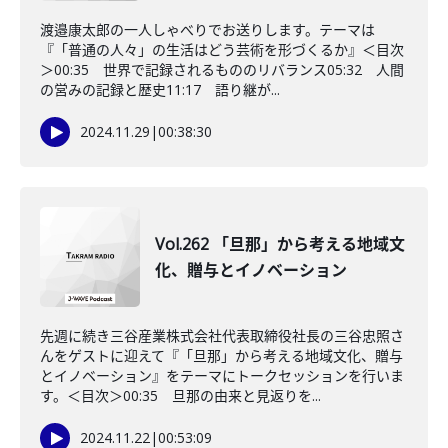
渡邉康太郎の一人しゃべりでお送りします。テーマは
『「普通の人々」の生活はどう芸術を形づくるか』＜目次
＞00:35 世界で記録されるもののリバランス05:32 人間
の営みの記録と歴史11:17 語り継が...
2024.11.29
|
00:38:30
Vol.262 「旦那」から考える地域文
化、贈与とイノベーション
先週に続き三谷産業株式会社代表取締役社長の三谷忠照さ
んをゲストに迎えて『「旦那」から考える地域文化、贈与
とイノベーション』をテーマにトークセッションを行いま
す。＜目次＞00:35 旦那の由来と見返りを...
2024.11.22
|
00:53:09