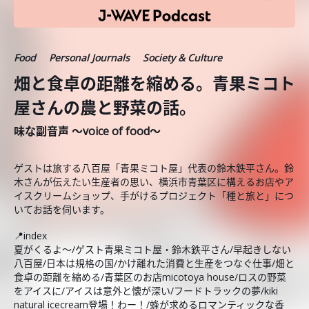
Food
Personal Journals
Society & Culture
畑と食卓の距離を縮める。青果ミコト
屋さんの農と野菜の話。
味な副音声 ～voice of food～
ゲストは旅する八百屋「青果ミコト屋」代表の鈴木鉄平さん。鈴
木さんが伝えたい生産者の思い、横浜市青葉区に構えるお店やア
イスクリームショップ、手がけるプロジェクト「種と旅と」につ
いてお話を伺います。
📍index
夏がくるよ〜/ゲスト青果ミコト屋・鈴木鉄平さん/早起きしない
八百屋/日本は規格の国/かけ離れた消費と生産をつなぐ仕事/畑と
食卓の距離を縮める/青葉区のお店micotoya house/ロスの野菜
をアイスに/アイスは意外と懐が深い/フードトラックの夢/kiki
natural icecream登場！わー！/蜂が求めるロマンティックな香