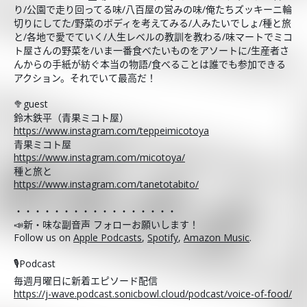
り/公園で走り回ってる味/八百屋の営みの味/俺たちズッキーニ輪
切りにしてた/野菜のボディを考えてみる/人みたいでしょ/種と旅
と/各地で愛でていく/人生レベルの教訓を教わる/味マートでミコ
ト屋さんの野菜を/いま一番食べたいものをアソートに/生産者さ
んからの手紙が紡ぐ本当の物語/食べることは誰でも参加できる
アクション。それでいて最高だ！
🥦guest
鈴木鉄平（青果ミコト屋）
https://www.instagram.com/teppeimicotoya
青果ミコト屋
https://www.instagram.com/micotoya/
種と旅と
https://www.instagram.com/tanetotabito/
・・・・・・・・・・・・・・・・・
📣新・味な副音声 フォローお願いします！
Follow us on
Apple Podcasts
,
Spotify
,
Amazon Music
.
🎙️Podcast
毎週月曜日に新着エピソード配信
https://j-wave.podcast.sonicbowl.cloud/podcast/voice-of-food/