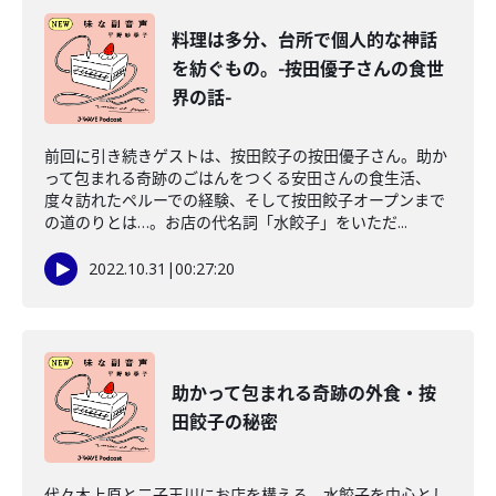
料理は多分、台所で個人的な神話
を紡ぐもの。-按田優子さんの食世
界の話-
前回に引き続きゲストは、按田餃子の按田優子さん。助か
って包まれる奇跡のごはんをつくる安田さんの食生活、
度々訪れたペルーでの経験、そして按田餃子オープンまで
の道のりとは…。お店の代名詞「水餃子」をいただ...
2022.10.31
|
00:27:20
助かって包まれる奇跡の外食・按
田餃子の秘密
代々木上原と二子玉川にお店を構える、水餃子を中心とし