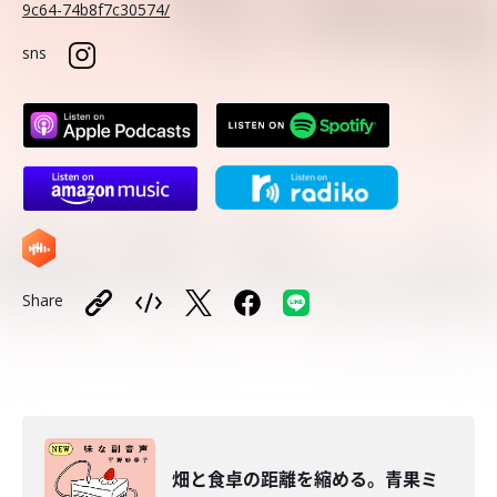
9c64-74b8f7c30574/
sns
Share
畑と食卓の距離を縮める。青果ミ