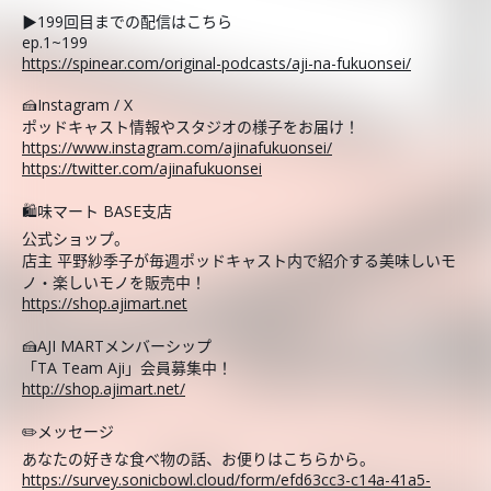
▶︎199回目までの配信はこちら
ep.1~199
https://spinear.com/original-podcasts/aji-na-fukuonsei/
🍰Instagram / X
ポッドキャスト情報やスタジオの様子をお届け！
https://www.instagram.com/ajinafukuonsei/
https://twitter.com/ajinafukuonsei
🛍️味マート BASE支店
公式ショップ。
店主 平野紗季子が毎週ポッドキャスト内で紹介する美味しいモ
ノ・楽しいモノを販売中！
https://shop.ajimart.net
🍰AJI MARTメンバーシップ
「TA Team Aji」会員募集中！
http://shop.ajimart.net/
✏️メッセージ
あなたの好きな食べ物の話、お便りはこちらから。
https://survey.sonicbowl.cloud/form/efd63cc3-c14a-41a5-