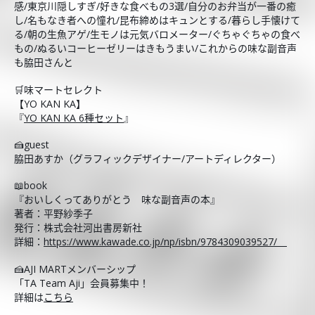
感/東京川隠しすぎ/好きな食べもの3選/自分のお弁当が一番の癒
し/名もなき者への憧れ/昆布締めはキュンとする/暮らし手懐けて
る/朝の生魚アゲ/生モノは元気バロメーター/ぐちゃぐちゃの食べ
もの/ぬるいコーヒーゼリーはきもうまい/これからの味な副音声
も脇田さんと
🛒味マートセレクト
【YO KAN KA】
『
YO KAN KA 6種セット
』
🍰guest
脇田あすか（グラフィックデザイナー/アートディレクター）
📖book
『おいしくってありがとう 味な副音声の本』
著者：平野紗季子
発行：株式会社河出書房新社
詳細：
https://www.kawade.co.jp/np/isbn/9784309039527/
🍰AJI MARTメンバーシップ
「TA Team Aji」会員募集中！
詳細は
こちら