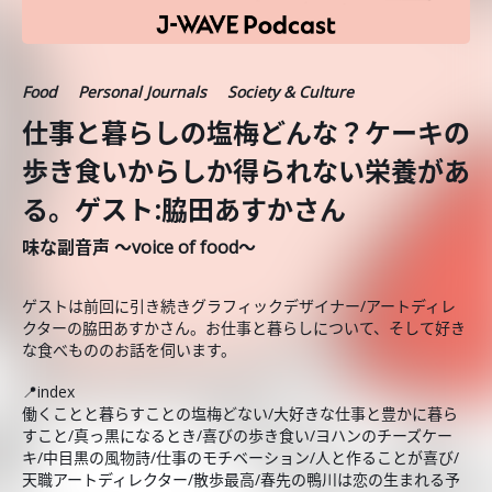
Food
Personal Journals
Society & Culture
仕事と暮らしの塩梅どんな？ケーキの
歩き食いからしか得られない栄養があ
る。ゲスト:脇田あすかさん
味な副音声 ～voice of food～
ゲストは前回に引き続きグラフィックデザイナー/アートディレ
クターの脇田あすかさん。お仕事と暮らしについて、そして好き
な食べもののお話を伺います。
📍index
働くことと暮らすことの塩梅どない/大好きな仕事と豊かに暮ら
すこと/真っ黒になるとき/喜びの歩き食い/ヨハンのチーズケー
キ/中目黒の風物詩/仕事のモチベーション/人と作ることが喜び/
天職アートディレクター/散歩最高/春先の鴨川は恋の生まれる予