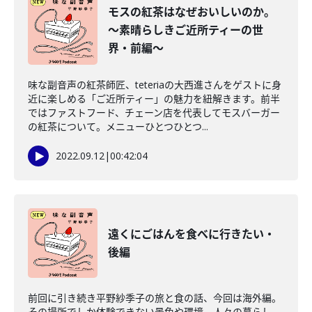
モスの紅茶はなぜおいしいのか。
～素晴らしきご近所ティーの世
界・前編～
味な副音声の紅茶師匠、teteriaの大西進さんをゲストに身
近に楽しめる「ご近所ティー」の魅力を紐解きます。前半
ではファストフード、チェーン店を代表してモスバーガー
の紅茶について。メニューひとつひとつ...
2022.09.12
|
00:42:04
遠くにごはんを食べに行きたい・
後編
前回に引き続き平野紗季子の旅と食の話、今回は海外編。
その場所でしか体験できない景色や環境、人々の暮らし、