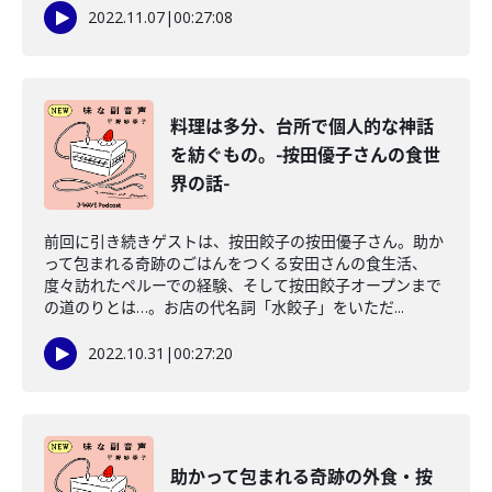
2022.11.07
|
00:27:08
料理は多分、台所で個人的な神話
を紡ぐもの。-按田優子さんの食世
界の話-
前回に引き続きゲストは、按田餃子の按田優子さん。助か
って包まれる奇跡のごはんをつくる安田さんの食生活、
度々訪れたペルーでの経験、そして按田餃子オープンまで
の道のりとは…。お店の代名詞「水餃子」をいただ...
2022.10.31
|
00:27:20
助かって包まれる奇跡の外食・按