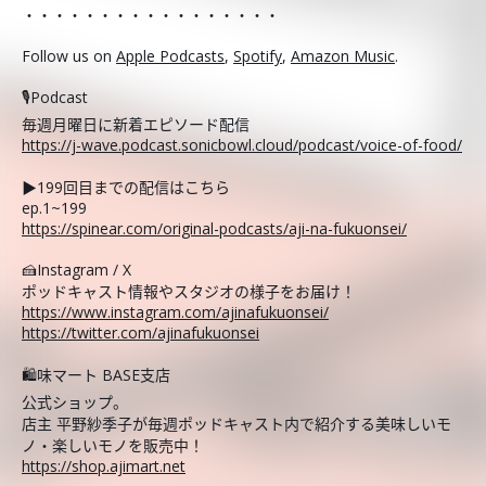
・・・・・・・・・・・・・・・・・
Follow us on
Apple Podcasts
,
Spotify
,
Amazon Music
.
🎙️Podcast
毎週月曜日に新着エピソード配信
https://j-wave.podcast.sonicbowl.cloud/podcast/voice-of-food/
▶︎199回目までの配信はこちら
ep.1~199
https://spinear.com/original-podcasts/aji-na-fukuonsei/
🍰Instagram / X
ポッドキャスト情報やスタジオの様子をお届け！
https://www.instagram.com/ajinafukuonsei/
https://twitter.com/ajinafukuonsei
🛍️味マート BASE支店
公式ショップ。
店主 平野紗季子が毎週ポッドキャスト内で紹介する美味しいモ
ノ・楽しいモノを販売中！
https://shop.ajimart.net