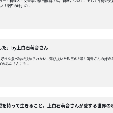
ュラー！料理人・文筆家の稲田俊輔さん。新著について、そして平野が気
/「東西の味」の...
した」by上白石萌音さん
好きな食べ物が決められない…選び抜いた珠玉の3選！萌音さんの好きな食
のみなさんにも...
望を持って生きること。上白石萌音さんが愛する世界の