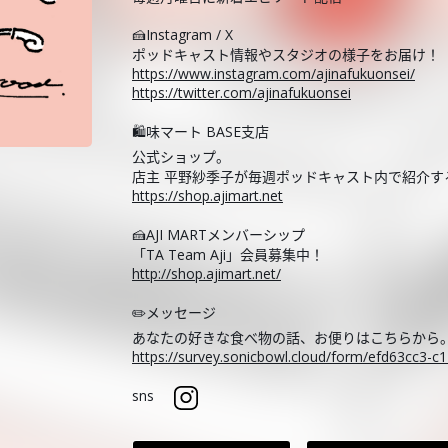
🍰Instagram / X
ポッドキャスト情報やスタジオの様子をお届け！
https://www.instagram.com/ajinafukuonsei/
https://twitter.com/ajinafukuonsei
🛍️味マート BASE支店
公式ショップ。
店主 平野紗季子が毎週ポッドキャスト内で紹介
https://shop.ajimart.net
🍰AJI MARTメンバーシップ
「TA Team Aji」会員募集中！
http://shop.ajimart.net/
✏️メッセージ
あなたの好きな食べ物の話、お便りはこちらから
https://survey.sonicbowl.cloud/form/efd63cc3-
sns