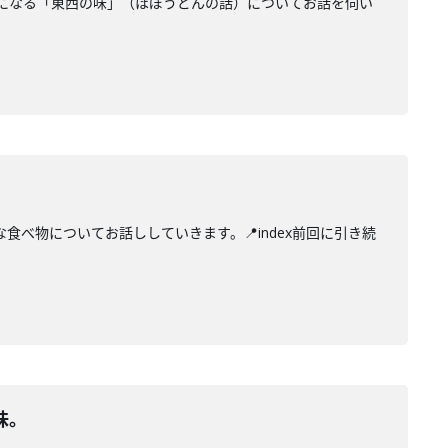
になる「東西の味」（ほぼうどんの話）についてお話を伺い
べ物についてお話ししていきます。📍index前回に引き続
味。