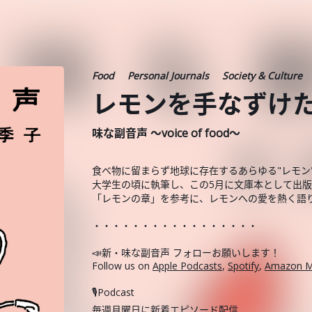
Food
Personal Journals
Society & Culture
レモンを手なずけ
味な副音声 ～voice of food～
食べ物に留まらず地球に存在するあらゆる"レモン
大学生の頃に執筆し、この5月に文庫本として出
「レモンの章」を参考に、レモンへの愛を熱く語
・・・・・・・・・・・・・・・・・
📣新・味な副音声 フォローお願いします！
Follow us on
Apple Podcasts
,
Spotify
,
Amazon M
🎙️Podcast
毎週月曜日に新着エピソード配信