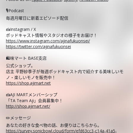
🎙️Podcast
毎週月曜日に新着エピソード配信
🍰Instagram / X
ポッドキャスト情報やスタジオの様子をお届け！
https://www.instagram.com/ajinafukuonsei/
https://twitter.com/ajinafukuonsei
🛍️味マート BASE支店
公式ショップ。
店主 平野紗季子が毎週ポッドキャスト内で紹介する美味しいモ
ノ・楽しいモノを販売中！
https://shop.ajimart.net
🍰AJI MARTメンバーシップ
「TA Team Aji」会員募集中！
http://shop.ajimart.net/
✏️メッセージ
あなたの好きな食べ物の話、お便りはこちらから。
https://survey.sonicbowl.cloud/form/efd63cc3-c14a-41a5-