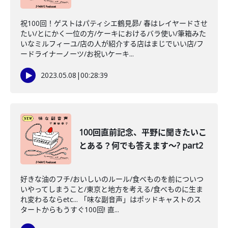
祝100回！ゲストはパティシエ鶴見昴/ 春はレイヤードさせ
たい/とにかく一位の方/ケーキにおけるバラ使い/筆箱みた
いなミルフィーユ/店の人が紹介する店はまじでいい店/フ
ードライナーノーツ/お祝いケーキ...
2023.05.08
|
00:28:39
100回直前記念、平野に聞きたいこ
とある？何でも答えます～? part2
好きな油のフチ/おいしいのルール/食べものを前についつ
いやってしまうこと/東京と地方を考える/食べものに生ま
れ変わるならetc... 「味な副音声」はポッドキャストのス
タートからもうすぐ100回! 直...