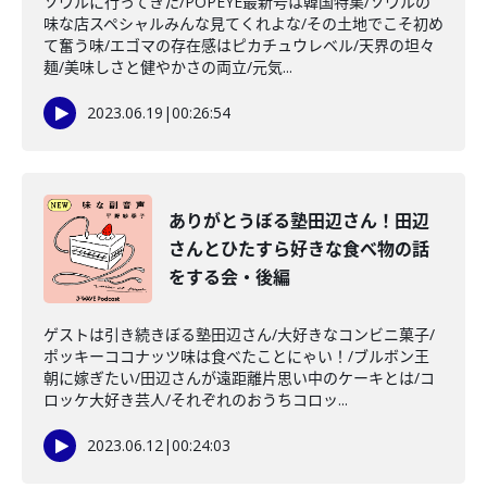
ソウルに行ってきた/POPEYE最新号は韓国特集/ソウルの
味な店スペシャルみんな見てくれよな/その土地でこそ初め
て奮う味/エゴマの存在感はピカチュウレベル/天界の坦々
麺/美味しさと健やかさの両立/元気...
2023.06.19
|
00:26:54
ありがとうぼる塾田辺さん！田辺
さんとひたすら好きな食べ物の話
をする会・後編
ゲストは引き続きぼる塾田辺さん/大好きなコンビニ菓子/
ポッキーココナッツ味は食べたことにゃい！/ブルボン王
朝に嫁ぎたい/田辺さんが遠距離片思い中のケーキとは/コ
ロッケ大好き芸人/それぞれのおうちコロッ...
2023.06.12
|
00:24:03