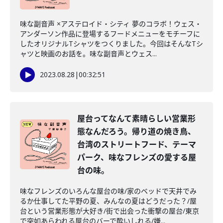
味な副音声 ×アステロイド・シティ 夢のコラボ！ウェス・
アンダーソン作品に登場するフードメニューをモチーフに
したオリジナルTシャツをつくりました。今回はそんなTシ
ャツと映画のお話を。味な副音声とウェス...
2023.08.28
|
00:32:51
屋台ってなんて素晴らしい営業形
態なんだろう。帰り道の焼き鳥、
台湾のストリートフード、テーマ
パーク、味なフレンズの愛する屋
台の味。
味なフレンズのいろんな屋台の味/家のベッドで天井でみ
るか仕事してた平野の夏、みんなの夏はどうだった？/屋
台という営業形態が大好き/街で出会った衝撃の屋台/東京
で突如あらわれる屋台のバーで酔いしれる/嫌...