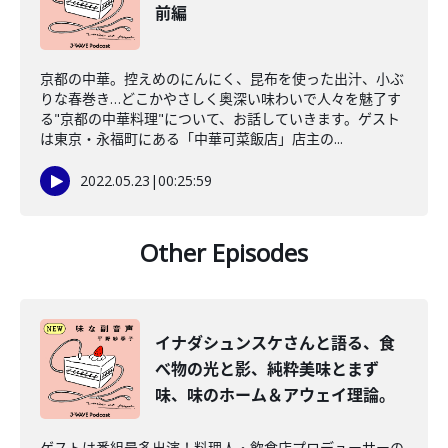
前編
京都の中華。控えめのにんにく、昆布を使った出汁、小ぶ
りな春巻き…どこかやさしく奥深い味わいで人々を魅了す
る"京都の中華料理"について、お話していきます。ゲスト
は東京・永福町にある「中華可菜飯店」店主の...
2022.05.23
|
00:25:59
Other Episodes
イナダシュンスケさんと語る、食
べ物の光と影、純粋美味とまず
味、味のホーム＆アウェイ理論。
ゲストは番組最多出演！料理人・飲食店プロデューサーの