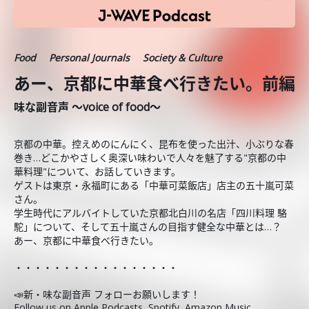
Food
Personal Journals
Society & Culture
あー、京都に中華食べ行きたい。前編
味な副音声 ～voice of food～
京都の中華。控えめのにんにく、昆布を使った出汁、小ぶりな春
巻き…どこかやさしく奥深い味わいで人々を魅了する"京都の中
華料理"について、お話していきます。
ゲストは東京・永福町にある「中華可菜飯店」店主の五十嵐可菜
さん。
学生時代にアルバイトしていた京都北白川の名店「四川料理 駱
駝」について、そして五十嵐さんの目指す健全な中華とは…？
あー、京都に中華食べ行きたい。
・・・・・・・・・・・・・・・・・
📣新・味な副音声 フォローお願いします！
Follow us on
Apple Podcasts
,
Spotify
,
Amazon Music
.