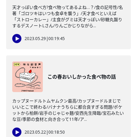
天才っぽい食べ方?食べ物ってあるよね…？/食の記号性/名
著「ゴロツキはいつも食卓を襲う」/天才食べといえば
「ストローカレー」/主食がグミは天才っぽい/砂糖丸齧り
するデスノートLさん/りんごかじりながら...
2023.05.29
|
00:19:45
この春おいしかった食べ物の話
カップヌードルトムヤムクン最高/カップヌードルまじで
いいとこで終わる/バナナうちらに都合良すぎる問題/ポケ
ットから柏餅/岩手のじゃじゃ麺/安西先生降臨/宝石みたい
な豆/季節の食材と向き合って11年/ア...
2023.05.22
|
00:18:50