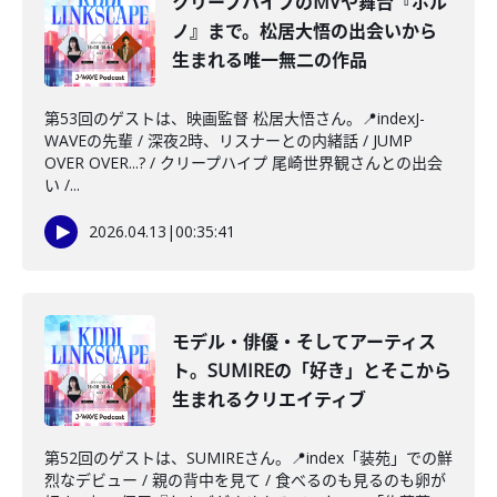
クリープハイプのMVや舞台『ポル
ノ』まで。松居大悟の出会いから
生まれる唯一無二の作品
第53回のゲストは、映画監督 松居大悟さん。📍indexJ-
WAVEの先輩 / 深夜2時、リスナーとの内緒話 / JUMP
OVER OVER...? / クリープハイプ 尾崎世界観さんとの出会
い /...
2026.04.13
|
00:35:41
モデル・俳優・そしてアーティス
ト。SUMIREの「好き」とそこから
生まれるクリエイティブ
第52回のゲストは、SUMIREさん。📍index「装苑」での鮮
烈なデビュー / 親の背中を見て / 食べるのも見るのも卵が