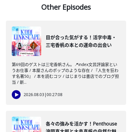
Other Episodes
目が合った気がする！活字中毒・
三宅香帆の本との運命の出会い
第69回のゲストは三宅香帆さん。📍index文芸評論家とい
うお仕事 / 本屋さんのポップのような存在 / 『人生を狂わ
す名著50』 / 本を読むコツ / はじまりは書店でのブログ担
当 / 新...
2026.08.03
|
00:27:08
各々の強みを活かす！Penthouse
浪岡真太郎と大島真帆の自然な魅