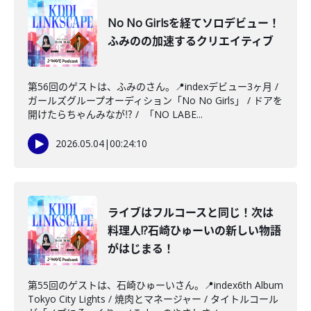
No No Girlsを経てソロデビュー！
ふみのの加速するクリエイティブ
第56回のゲストは、ふみのさん。📍indexデビュー3ヶ月 /
ガールズグループオーディション「No No Girls」 / ドアを
開けたらちゃんみなが⁉︎ / 「NO LABE...
2026.05.04
|
00:24:10
ライブはフルコースと同じ！次は
料理人!?石崎ひゅーいの新しい物語
がはじまる！
第55回のゲストは、石崎ひゅーいさん。📍index6th Album
Tokyo City Lights / 焼肉とマネージャー / タイトルコール