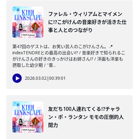
ファレル・ウィリアムとマイメン
に⁉︎こがけんの音楽好きが活きた仕
事と人とのつながり
第47回のゲストは、お笑い芸人のこがけんさん。📍
indexTENDREとの最高の出会い!? / 音楽好きで知られるこ
がけんさんの好きのきっかけはお姉さん!? / 洋画も洋楽も
摂取した幼少期 / ''善...
2026.03.02
|
00:39:01
友だち100人連れてくる⁉︎チャラ
ン・ポ・ランタン モモの圧倒的人
間力