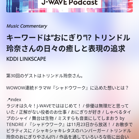
Music Commentary
キーワードは”おにぎり”!? トリンドル
玲奈さんの日々の癒しと表現の追求
KDDI LINKSCAPE
第30回のゲストはトリンドル玲奈さん。
WOWOW連続ドラマW『シャドウワーク』に込めた想いとは？
📍index
ラジオは久々！J-WAVEでははじめて！ / 俳優は無理だと思って
いた / 正解がない役者のお仕事 / おにぎりが好き / しゃべるタイ
プのシャイ / 舞台は生物 / ミスすらも音楽にしてしまおう by
TENDRE / 『シャドウワーク』は11月23日から放送！ / お散歩で
ピラティスに / シャキシャキレタスのハンバーガー / トリンドル
玲奈のおにぎりやさん(!?) / 作品を通していろいろな街に出会い