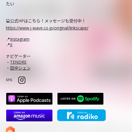
たい
💻公式HPはこちら！メッセージも受付中！
https://www.j-wave.co.jp/original/linkscape/
📍
Instagram
📍
X
ナビゲーター
・
TENDRE
・
田中シェン
sns