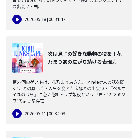
音楽 / 超気持ちいいドンシャリ / 「憧れのエンジニア」と
の出会い / 曲...
2026.05.18
|
00:31:47
次は息子の好きな動物の役を！花
乃まりあの広がり続ける表現力
第57回のゲストは、花乃まりあさん。📍index"人の話を聞
く"ことの難しさ / 人生を変えた宝塚との出会い / 『ベルサ
イユのばら』に恋 / 花組トップ娘役という世界 / "カスミソ
ウ"のような存在...
2026.05.11
|
00:34:03