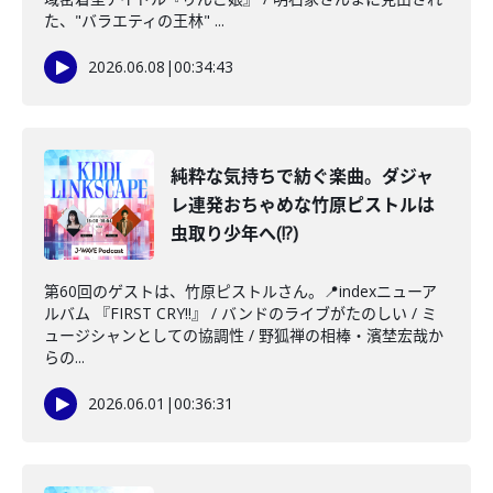
た、"バラエティの王林" ...
2026.06.08
|
00:34:43
純粋な気持ちで紡ぐ楽曲。ダジャ
レ連発おちゃめな竹原ピストルは
虫取り少年へ(!?)
第60回のゲストは、竹原ピストルさん。📍indexニューア
ルバム 『FIRST CRY!!』 / バンドのライブがたのしい / ミ
ュージシャンとしての協調性 / 野狐禅の相棒・濱埜宏哉か
らの...
2026.06.01
|
00:36:31