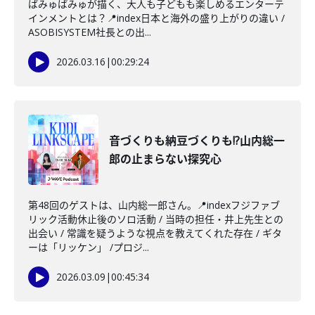
ぱみゅぱみゅが描く、大人も子どもも楽しめるエンターテ
インメントとは？📍index日本と海外の盛り上がりの違い /
ASOBISYSTEM社長との出...
2026.03.16
|
00:29:24
音づくりも納豆づくりも!?山内総一
郎の止まらない探究心
第48回のゲストは、山内総一郎さん。📍indexフジファブ
リック活動休止後のソロ活動 / 当時の担任・井上先生との
出会い / 常識を疑うような視点を教えてくれた存在 / ギタ
ーは「リッケン」 /プロジ...
2026.03.09
|
00:45:34