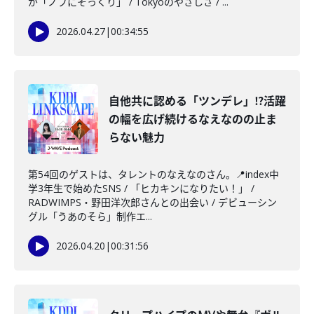
が「ノブにそっくり」 / Tokyoのやさしさ / ...
2026.04.27
|
00:34:55
自他共に認める「ツンデレ」⁉︎活躍
の幅を広げ続けるなえなのの止ま
らない魅力
第54回のゲストは、タレントのなえなのさん。📍index中
学3年生で始めたSNS / 「ヒカキンになりたい！」 /
RADWIMPS・野田洋次郎さんとの出会い / デビューシン
グル「うあのそら」制作エ...
2026.04.20
|
00:31:56