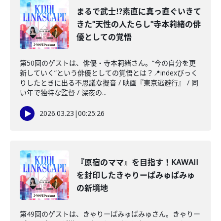
まるで武士⁉︎素直に真っ直ぐいきて
きた"天性の人たらし"寺本莉緒の俳
優としての覚悟
第50回のゲストは、俳優・寺本莉緒さん。“今の自分を更
新していく”という俳優としての覚悟とは？📍indexびっく
りしたときに出る不思議な擬音 / 映画『東京逃避行』 / 同
い年で独特な監督 / 深夜の...
2026.03.23
|
00:25:26
『原宿のママ』を目指す！KAWAII
を封印したきゃりーぱみゅぱみゅ
の新境地
第49回のゲストは、きゃりーぱみゅぱみゅさん。きゃりー