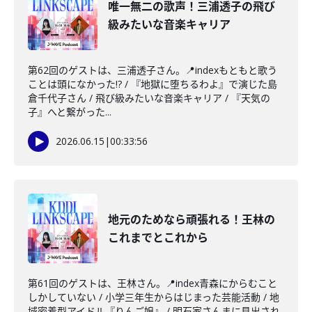
唯一無二の歌声！三浦透子の飛び
級みたいな音楽キャリア
第62回のゲストは、三浦透子さん。📍indexもともと歌う
ことは頭になかった!? / 『地獄に堕ちるわよ』で演じた島
倉千代子さん / 飛び級みたいな音楽キャリア / 『天気の
子』へと繋がった...
2026.06.15
|
00:33:56
地元のためなら頑張れる！王林の
これまでとこれから
第61回のゲストは、王林さん。📍index青森にからむこと
しかしていない / 小学三年生からはじまった芸能活動 / 地
域密着型アイドル『りんご娘』 / 明石家さんまに見出され