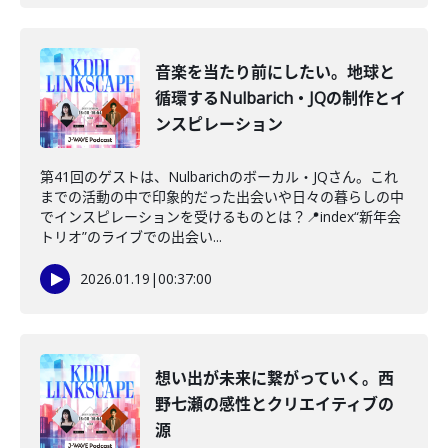
音楽を当たり前にしたい。地球と
循環するNulbarich・JQの制作とイ
ンスピレーション
第41回のゲストは、Nulbarichのボーカル・JQさん。これ
までの活動の中で印象的だった出会いや日々の暮らしの中
でインスピレーションを受けるものとは？📍index“新年会
トリオ”のライブでの出会い...
2026.01.19
|
00:37:00
想い出が未来に繋がっていく。西
野七瀬の感性とクリエイティブの
源