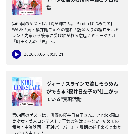
データを溜める川﨑皇輝のプロ意
識
第65回のゲストは川﨑皇輝さん。📍indexはじめてのJ-
WAVE / 嵐・櫻井翔さんへの憧れ / 筋金入りの櫻井チルド
レン / 先輩から後輩に受け継がれる意思 / ミュージカル
『町田くんの世界』 /...
2026.07.06
|
00:38:21
ヴィーナスラインで流しそうめん
ができる!?桜井日奈子の"仕上がっ
ている"表現活動
第64回のゲストは、俳優の桜井日奈子さん。📍index岡山
美少女・美人コンテスト / 正気の沙汰じゃない!?初めての
舞台 / 主演映画 『死神バーバー』 / 最期は必ず来るとわか
っている中で / もし...