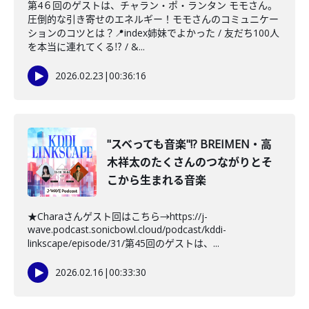
第4６回のゲストは、チャラン・ポ・ランタン モモさん。
圧倒的な引き寄せのエネルギー！モモさんのコミュニケー
ションのコツとは？📍index姉妹でよかった / 友だち100人
を本当に連れてくる⁉︎ / &...
2026.02.23
|
00:36:16
"スベっても音楽"!? BREIMEN・高
木祥太のたくさんのつながりとそ
こから生まれる音楽
★Charaさんゲスト回はこちら→https://j-
wave.podcast.sonicbowl.cloud/podcast/kddi-
linkscape/episode/31/第45回のゲストは、...
2026.02.16
|
00:33:30