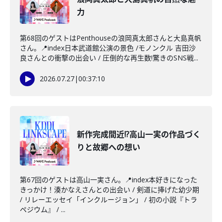
力
第68回のゲストはPenthouseの浪岡真太郎さんと大島真帆
さん。📍index日本武道館公演の景色 /モノンクル 吉田沙
良さんとの衝撃の出会い / 圧倒的な再生数!驚きのSNS戦...
2026.07.27
|
00:37:10
新作完成間近!?高山一実の作品づく
りと故郷への想い
第67回のゲストは高山一実さん。📍index本好きになった
きっかけ！湊かなえさんとの出会い / 剣道に捧げた幼少期
/ リレーエッセイ「インクルージョン」 / 初の小説『トラ
ペジウム』 / ...