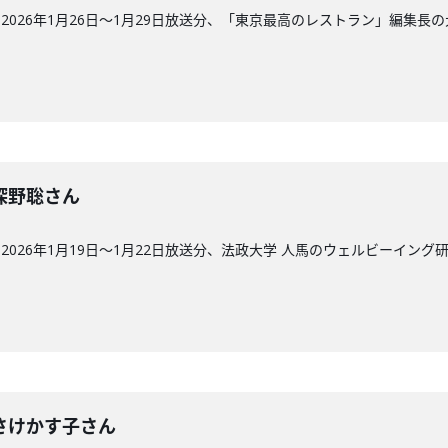
026年1月26日〜1月29日放送分、「東京最高のレストラン」編集長
回】深野聡さん
026年1月19日〜1月22日放送分、法政大学 人馬のウェルビーイング
回】さけかす子さん