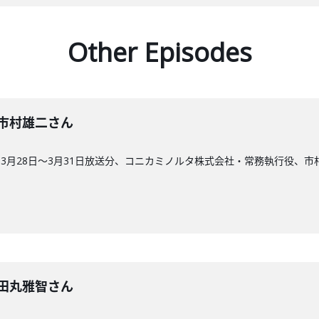
Other Episodes
回】市村雄二さん
3月28日〜3月31日放送分、コニカミノルタ株式会社・常務執行役、市
回】田丸雅智さん