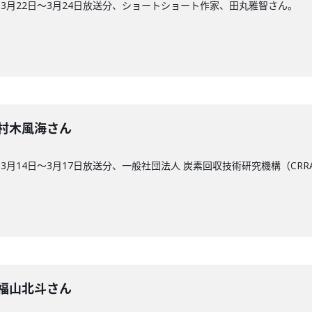
3月22日〜3月24日放送分、ショートショート作家、田丸雅智さん。
回】村木風海さん
3月14日〜3月17日放送分、一般社団法人 炭素回収技術研究機構（CR
回】福山北斗さん