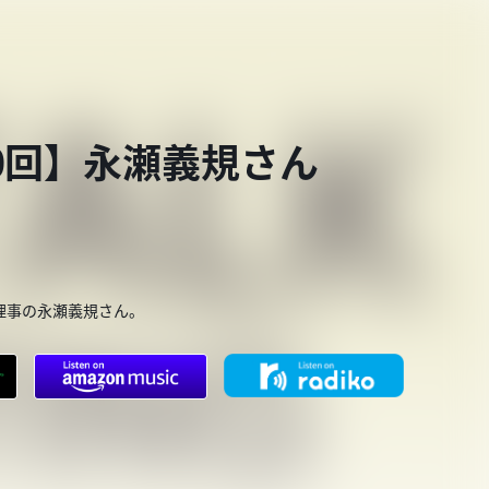
第920回】永瀬義規さん
理事の永瀬義規さん。