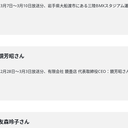
3月7日〜3月10日放送分、岩手県大船渡市にある三陸BMXスタジアム
回】鏡芳昭さん
月28日〜3月3日放送分、有限会社 鏡畳店 代表取締役CEO：鏡芳昭さ
回】友森玲子さん