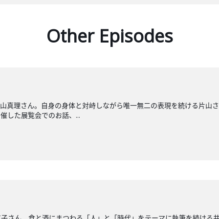
Other Episodes
片山真理さん。自身の身体と対峙しながら唯一無二の表現を続ける片山さ
した展覧会でのお話、...
直子さん。食と酒にまつわる「人」と「時代」をテーマに執筆を続ける